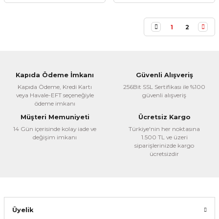
1
2
Kapıda Ödeme İmkanı
Güvenli Alışveriş
Kapıda Ödeme, Kredi Kartı
256Bit SSL Sertifikası ile %100
veya Havale-EFT seçeneğiyle
güvenli alışveriş
ödeme imkanı
Müşteri Memuniyeti
Ücretsiz Kargo
14 Gün içerisinde kolay iade ve
Türkiye'nin her noktasına
değişim imkanı
1.500 TL ve üzeri
siparişlerinizde kargo
ücretsizdir
Üyelik