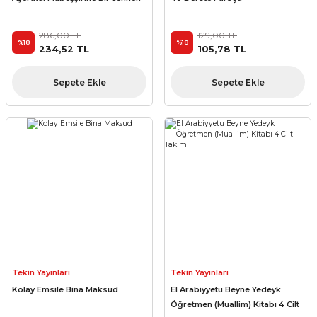
286,00 TL
129,00 TL
%18
%18
234,52 TL
105,78 TL
Sepete Ekle
Sepete Ekle
Tekin Yayınları
Tekin Yayınları
Kolay Emsile Bina Maksud
El Arabiyyetu Beyne Yedeyk
Öğretmen (Muallim) Kitabı 4 Cilt