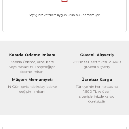
Seçtiğiniz kriterlere uygun ürün bulunamamıştır.
Kapıda Ödeme İmkanı
Güvenli Alışveriş
Kapıda Ödeme, Kredi Kartı
256Bit SSL Sertifikası ile %100
veya Havale-EFT seçeneğiyle
güvenli alışveriş
ödeme imkanı
Müşteri Memuniyeti
Ücretsiz Kargo
14 Gün içerisinde kolay iade ve
Türkiye'nin her noktasına
değişim imkanı
1.500 TL ve üzeri
siparişlerinizde kargo
ücretsizdir