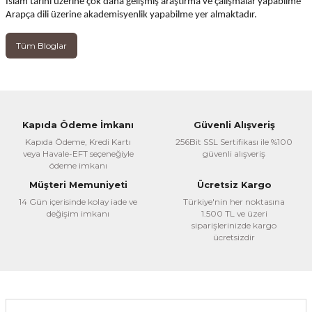
İslam tarihi üzerine çok daha gelişmiş araştırma ve çalışmalar yapabilme
Arapça dili üzerine akademisyenlik yapabilme yer almaktadır.
Tüm Bloglar
Kapıda Ödeme İmkanı
Güvenli Alışveriş
Kapıda Ödeme, Kredi Kartı
256Bit SSL Sertifikası ile %100
veya Havale-EFT seçeneğiyle
güvenli alışveriş
ödeme imkanı
Müşteri Memuniyeti
Ücretsiz Kargo
14 Gün içerisinde kolay iade ve
Türkiye'nin her noktasına
değişim imkanı
1.500 TL ve üzeri
siparişlerinizde kargo
ücretsizdir