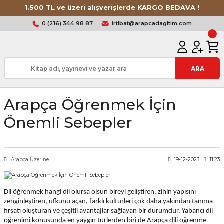
1.500 TL ve üzeri alışverişlerde KARGO BEDAVA !
0 (216) 344 98 87
irtibat@arapcadagitim.com
ARA
Arapça Öğrenmek İçin
Önemli Sebepler
Arapça Üzerine...
19-12-2023
11:23
Dil öğrenmek hangi dil olursa olsun bireyi geliştiren, zihin yapısını
zenginleştiren, ufkunu açan, farklı kültürleri çok daha yakından tanıma
fırsatı oluşturan ve çeşitli avantajlar sağlayan bir durumdur. Yabancı dil
öğrenimi konusunda en yaygın türlerden biri de Arapça dili öğrenme