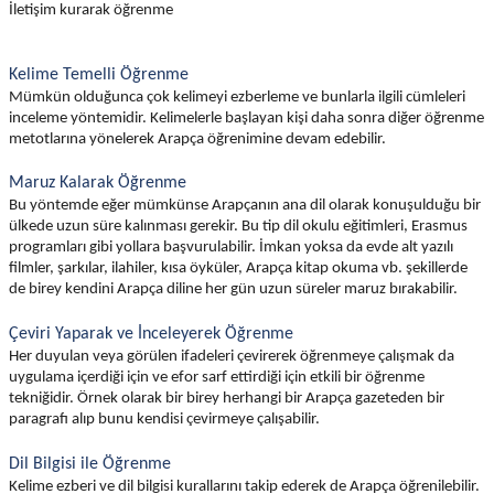
İletişim kurarak öğrenme
Kelime Temelli Öğrenme
Mümkün olduğunca çok kelimeyi ezberleme ve bunlarla ilgili cümleleri
inceleme yöntemidir. Kelimelerle başlayan kişi daha sonra diğer öğrenme
metotlarına yönelerek Arapça öğrenimine devam edebilir.
Maruz Kalarak Öğrenme
Bu yöntemde eğer mümkünse Arapçanın ana dil olarak konuşulduğu bir
ülkede uzun süre kalınması gerekir. Bu tip dil okulu eğitimleri, Erasmus
programları gibi yollara başvurulabilir. İmkan yoksa da evde alt yazılı
filmler, şarkılar, ilahiler, kısa öyküler, Arapça kitap okuma vb. şekillerde
de birey kendini Arapça diline her gün uzun süreler maruz bırakabilir.
Çeviri Yaparak ve İnceleyerek Öğrenme
Her duyulan veya görülen ifadeleri çevirerek öğrenmeye çalışmak da
uygulama içerdiği için ve efor sarf ettirdiği için etkili bir öğrenme
tekniğidir. Örnek olarak bir birey herhangi bir Arapça gazeteden bir
paragrafı alıp bunu kendisi çevirmeye çalışabilir.
Dil Bilgisi ile Öğrenme
Kelime ezberi ve dil bilgisi kurallarını takip ederek de Arapça öğrenilebilir.