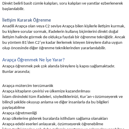
Direkt belirli basit cümle kalıpları, soru kalıpları ve yanıtlar ezberlenerek
başlanılabilir.
İletişim Kurarak Öğrenme
Anadili Arapça olan veya C2 seviye Arapça bilen kişilerle iletişim kurmak,
bu kişilere sorular sormak, ifadelerin kullanış biçimlerini direkt doğal
iletişim halinde görmek de oldukça faydalı bir öğrenme tekniğidir. Ancak
bu yöntem B1’den C2’ye kadar ilerlemek isteyen bireylere daha uygun
olup öncesinde diğer öğrenme tekniklerinden yararlanılabilir.
Arapça Öğrenmek Ne İşe Yarar?
Arapça öğrenmek pek çok alanda bireylere iş kapısı sağlamaktadır.
Bunlar arasında;
Arapça mütercim tercümanlık
Arapça kitapların çevirisi ve ülkemize kazandırılması
İslam dinindeki tüm ifadeleri, söylediklerinizi, Kur’an-ı özümseyerek ve
bilinçli şekilde okuyup anlama ve diğer insanlarla da bu bilgileri
paylaşabilme
Arapça öğretmenliği
Arap ülkelerine giderek buralarda istihdam sağlama olanakları
Arapça edebi eserleri anlayarak, özümseyerek öğrenebilme