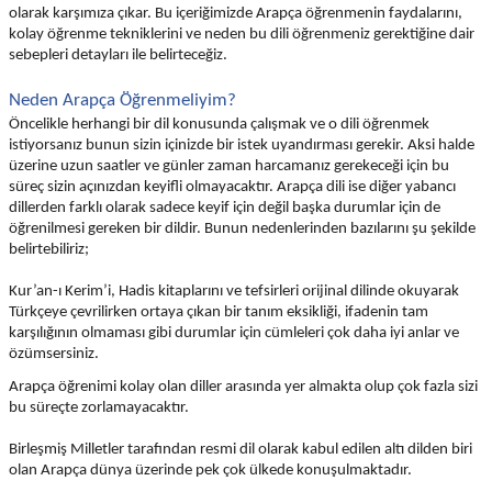
olarak karşımıza çıkar. Bu içeriğimizde Arapça öğrenmenin faydalarını,
kolay öğrenme tekniklerini ve neden bu dili öğrenmeniz gerektiğine dair
sebepleri detayları ile belirteceğiz.
Neden Arapça Öğrenmeliyim?
Öncelikle herhangi bir dil konusunda çalışmak ve o dili öğrenmek
istiyorsanız bunun sizin içinizde bir istek uyandırması gerekir. Aksi halde
üzerine uzun saatler ve günler zaman harcamanız gerekeceği için bu
süreç sizin açınızdan keyifli olmayacaktır. Arapça dili ise diğer yabancı
dillerden farklı olarak sadece keyif için değil başka durumlar için de
öğrenilmesi gereken bir dildir. Bunun nedenlerinden bazılarını şu şekilde
belirtebiliriz;
Kur’an-ı Kerim’i, Hadis kitaplarını ve tefsirleri orijinal dilinde okuyarak
Türkçeye çevrilirken ortaya çıkan bir tanım eksikliği, ifadenin tam
karşılığının olmaması gibi durumlar için cümleleri çok daha iyi anlar ve
özümsersiniz.
Arapça öğrenimi kolay olan diller arasında yer almakta olup çok fazla sizi
bu süreçte zorlamayacaktır.
Birleşmiş Milletler tarafından resmi dil olarak kabul edilen altı dilden biri
olan Arapça dünya üzerinde pek çok ülkede konuşulmaktadır.