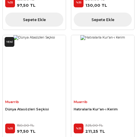
%35
%35
97,50 TL
130,00 TL
Sepete Ekle
Sepete Ekle
YENİ
Muarrib
Muarrib
Dünya Atasözleri Seçkisi
Hatıralarla Kur'an-ı Kerim
150,00 TL
325,00 TL
%35
%35
97,50 TL
211,25 TL