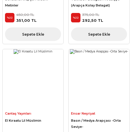
Metinler
(Arapça Kolay Belagat)
450,00 TL
375,00 TL
%22
%22
351,00 TL
292,50 TL
Sepete Ekle
Sepete Ekle
Cantaş Yayınları
Ensar Neşriyat
El Kıraatu Lil Müslimin
Basın / Medya Arapçası -Orta
Seviye-