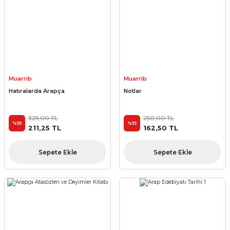
Muarrib
Muarrib
Hatıralarda Arapça
Notlar
325,00 TL
250,00 TL
%35
%35
211,25 TL
162,50 TL
Sepete Ekle
Sepete Ekle