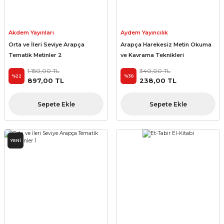
Akdem Yayınları
Aydem Yayıncılık
Orta ve İleri Seviye Arapça
Arapça Harekesiz Metin Okuma
Tematik Metinler 2
ve Kavrama Teknikleri
1.150,00 TL
340,00 TL
%22
%30
897,00 TL
238,00 TL
Sepete Ekle
Sepete Ekle
YENİ