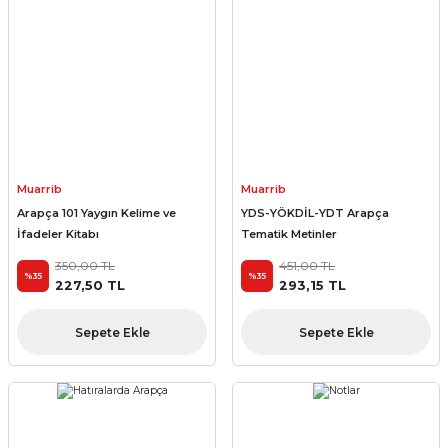
Muarrib
Muarrib
Arapça 101 Yaygın Kelime ve
YDS-YÖKDİL-YDT Arapça
İfadeler Kitabı
Tematik Metinler
350,00 TL
451,00 TL
%35
%35
227,50 TL
293,15 TL
Sepete Ekle
Sepete Ekle