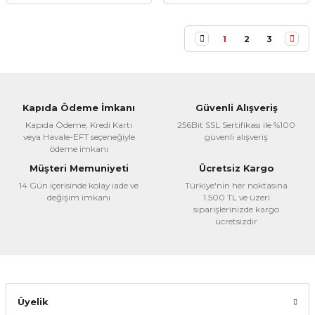
1
2
3
Kapıda Ödeme İmkanı
Güvenli Alışveriş
Kapıda Ödeme, Kredi Kartı
256Bit SSL Sertifikası ile %100
veya Havale-EFT seçeneğiyle
güvenli alışveriş
ödeme imkanı
Müşteri Memuniyeti
Ücretsiz Kargo
14 Gün içerisinde kolay iade ve
Türkiye'nin her noktasına
değişim imkanı
1.500 TL ve üzeri
siparişlerinizde kargo
ücretsizdir
Üyelik