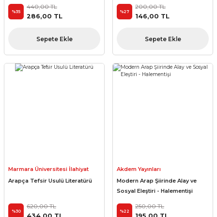
440,00 TL
200,00 TL
%35
%27
286,00 TL
146,00 TL
Sepete Ekle
Sepete Ekle
Marmara Üniversitesi İlahiyat
Akdem Yayınları
Fakültesi Vakfı Yayınları
Arapça Tefsir Usulü Literatürü
Modern Arap Şiirinde Alay ve
Sosyal Eleştiri - Halementişi
620,00 TL
250,00 TL
%30
%22
434,00 TL
195,00 TL