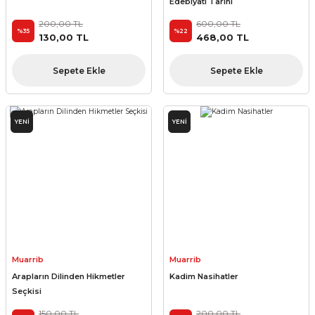
Edebiyatı Tarihi
200,00 TL
600,00 TL
%35
%22
130,00 TL
468,00 TL
Sepete Ekle
Sepete Ekle
YENİ
YENİ
Muarrib
Muarrib
Arapların Dilinden Hikmetler
Kadim Nasihatler
Seçkisi
150,00 TL
200,00 TL