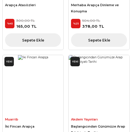
Arapça Atasözleri
Merhaba Arapça Dinleme ve
Konuşma
300,00 TL
504,00 TL
%45
%25
165,00 TL
378,00 TL
Sepete Ekle
Sepete Ekle
YENİ
YENİ
Muarrib
Akdem Yayınları
İki Fincan Arapça
Başlangıcından Günümüze Arap