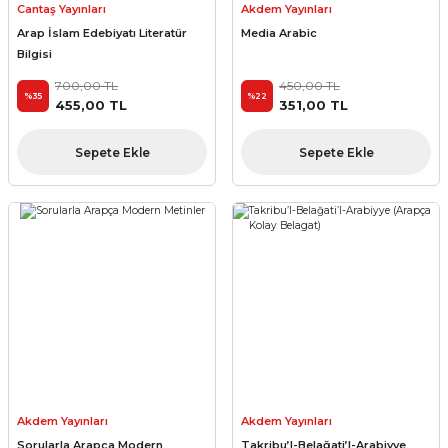
Cantaş Yayınları
Akdem Yayınları
Arap İslam Edebiyatı Literatür
Media Arabic
Bilgisi
700,00 TL
450,00 TL
%35
%22
455,00 TL
351,00 TL
Sepete Ekle
Sepete Ekle
Akdem Yayınları
Akdem Yayınları
Sorularla Arapça Modern
Takribu’l-Belağati’l-Arabiyye