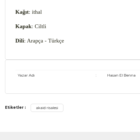
Kağıt
: ithal
Kapak
: Ciltli
Dili
: Arapça - Türkçe
Yazar Adı
:
Hasan El Benna
Bu ürünün fiyat bilgisi, resim, ürün açıklamalarında ve diğer ko
Etiketler :
akaid risalesi
Görüş ve önerileriniz için teşekkür ederiz.
Ürün resmi kalitesiz, bozuk veya görüntülenemiyor.
Ürün açıklamasında eksik bilgiler bulunuyor.