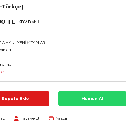
a-Türkçe)
00 TL
KDV Dahil
 ROMAN
,
YENİ KİTAPLAR
ınları
 Benna
le!
Sepete Ekle
Hemen Al
Yaz
Tavsiye Et
Yazdır