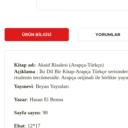
ÜRÜN BILGISI
YORUMLAR
Kitap ad
ı: Akaid Risalesi (Arapça-Türkçe)
Açıklama
: İki Dil Bir Kitap-Arapça Türkçe serisinde
risalenin tercümesidir. Arapça orijinali ile birlikte yayı
Yayınevi
: Beyan Yayınları
Yazar
: Hasan El Benna
Sayfa
sayısı
: 98
Ebat
: 12*17