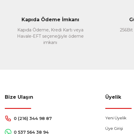
Ürün bilgilerinde hatalar bulunuyor.
Ürün fiyatı diğer sitelerden daha pahalı.
Kapıda Ödeme İmkanı
G
Bu ürüne benzer farklı alternatifler olmalı.
Kapıda Ödeme, Kredi Kartı veya
256Bit 
Havale-EFT seçeneğiyle ödeme
imkanı
Bize Ulaşın
Üyelik
Yeni Üyelik
0 (216) 344 98 87
Üye Girişi
0 537 564 38 94