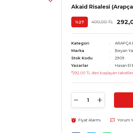
Akaid Risalesi (Arapç
292,
400,00 TL
%27
Kategori
ARAPÇA
Marka
Beyan Yay
Stok Kodu
2909
Yazarlar
Hasan El
*292,00 TL den başlayan taksitler
Fiyat Alarmı
Yorum 