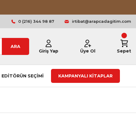
0 (216) 344 98 87
irtibat@arapcadagitim.com
ARA
Giriş Yap
Üye Ol
Sepet
EDİTÖRÜN SEÇİMİ
KAMPANYALI KİTAPLAR