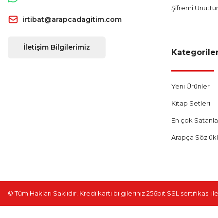
Şifremi Unutt
irtibat@arapcadagitim.com
İletişim Bilgilerimiz
Kategorile
Yeni Ürünler
Kitap Setleri
En çok Satanla
Arapça Sözlük
© Tüm Hakları Saklıdır. Kredi kartı bilgileriniz 256bit SSL sertifikası 