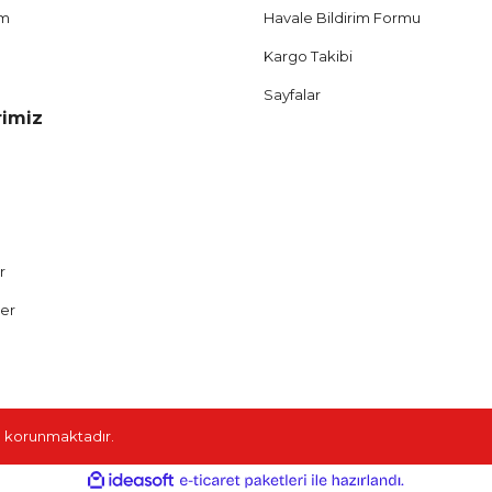
um
Havale Bildirim Formu
Kargo Takibi
Sayfalar
rimiz
r
ler
ile korunmaktadır.
ile
ideasoft
e-