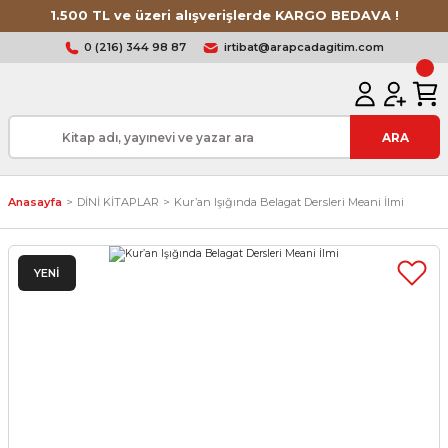
1.500 TL ve üzeri alışverişlerde KARGO BEDAVA !
0 (216) 344 98 87
irtibat@arapcadagitim.com
ARA
Anasayfa
DİNİ KİTAPLAR
Kur’an Işığında Belagat Dersleri Meani İlmi
YENİ