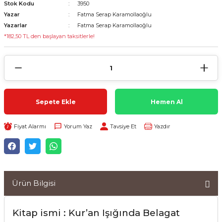
Stok Kodu
3950
Yazar
Fatma Serap Karamollaoğlu
Yazarlar
Fatma Serap Karamollaoğlu
*182,50 TL den başlayan taksitlerle!
Sepete Ekle
Hemen Al
Fiyat Alarmı
Yorum Yaz
Tavsiye Et
Yazdır
Ürün Bilgisi
Kitap ismi : Kur’an Işığında Belagat