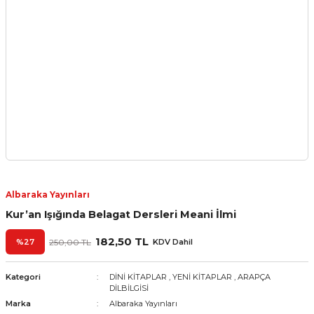
Albaraka Yayınları
Kur’an Işığında Belagat Dersleri Meani İlmi
182,50 TL
%27
250,00 TL
KDV Dahil
Kategori
DİNİ KİTAPLAR
,
YENİ KİTAPLAR
,
ARAPÇA
DİLBİLGİSİ
Marka
Albaraka Yayınları