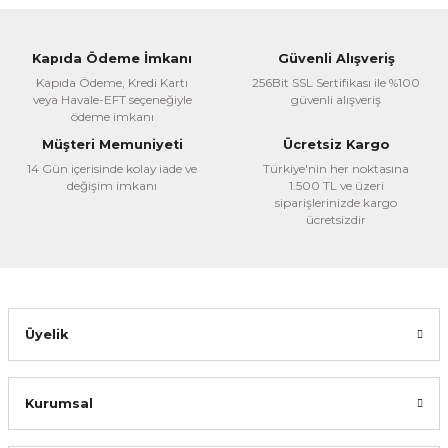
Ürün resmi kalitesiz, bozuk veya görüntülenemiyor.
Ürün açıklamasında eksik bilgiler bulunuyor.
Kapıda Ödeme İmkanı
Güvenli Alışveriş
Ürün bilgilerinde hatalar bulunuyor.
Kapıda Ödeme, Kredi Kartı
256Bit SSL Sertifikası ile %100
veya Havale-EFT seçeneğiyle
güvenli alışveriş
Ürün fiyatı diğer sitelerden daha pahalı.
ödeme imkanı
Bu ürüne benzer farklı alternatifler olmalı.
Müşteri Memuniyeti
Ücretsiz Kargo
14 Gün içerisinde kolay iade ve
Türkiye'nin her noktasına
değişim imkanı
1.500 TL ve üzeri
siparişlerinizde kargo
ücretsizdir
Gönder
Üyelik
Kurumsal