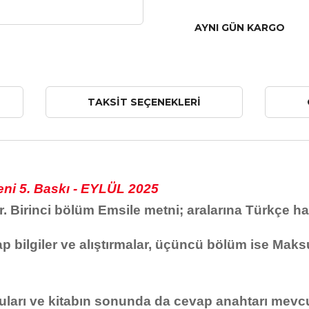
AYNI GÜN KARGO
TAKSIT SEÇENEKLERI
eni 5. Baskı - EYLÜL 2025
Birinci bölüm Emsile metni; aralarına Türkçe hap 
p bilgiler ve alıştırmalar, üçüncü bölüm ise Maksu
uları ve kitabın sonunda da cevap anahtarı mevc