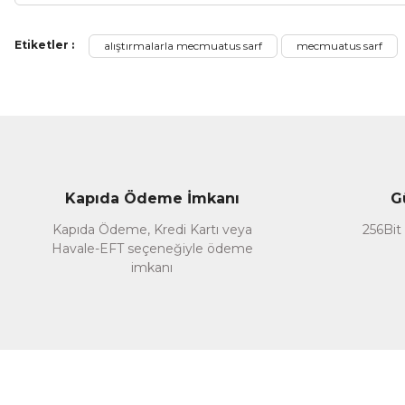
Bu ürünün fiyat bilgisi, resim, ürün açıklamalarında ve diğer ko
Etiketler :
alıştırmalarla mecmuatus sarf
mecmuatus sarf
Görüş ve önerileriniz için teşekkür ederiz.
Ürün resmi kalitesiz, bozuk veya görüntülenemiyor.
Ürün açıklamasında eksik bilgiler bulunuyor.
Ürün bilgilerinde hatalar bulunuyor.
Ürün fiyatı diğer sitelerden daha pahalı.
Kapıda Ödeme İmkanı
G
Bu ürüne benzer farklı alternatifler olmalı.
Kapıda Ödeme, Kredi Kartı veya
256Bit 
Havale-EFT seçeneğiyle ödeme
imkanı