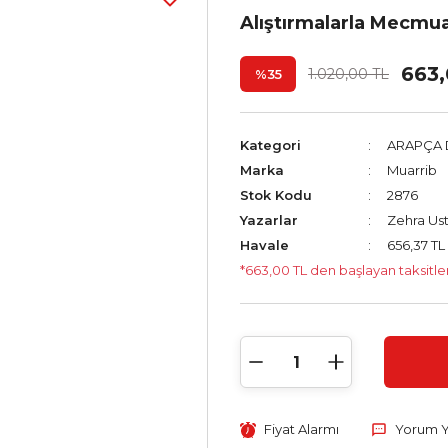
Alıştırmalarla Mecmua
663,
1.020,00 TL
%35
Kategori
ARAPÇA D
Marka
Muarrib
Stok Kodu
2876
Yazarlar
Zehra Us
Havale
656,37 TL
*663,00 TL den başlayan taksitler
Fiyat Alarmı
Yorum 