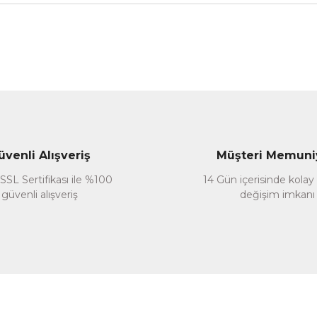
nularda yetersiz gördüğünüz noktaları öneri formunu kullanarak tarafımız
Bu ürüne ilk yorumu siz yapın!
Yorum Yaz
üvenli Alışveriş
Müşteri Memuni
SSL Sertifikası ile %100
14 Gün içerisinde kolay
güvenli alışveriş
değişim imkanı
Gönder