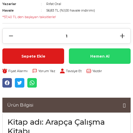
Yazarlar
Rıfat Oral
Havale
56,83 TL (%1,00 havale indirimi)
*57,40 TL den başlayan taksitlerle!
Sepete Ekle
Hemen Al
Fiyat Alarmı
Yorum Yaz
Tavsiye Et
Yazdır
Ürün Bilgisi
Kitap adı: Arapça Çalışma
Kitabı