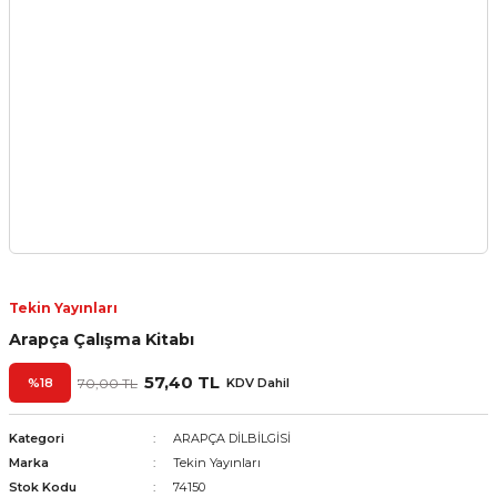
Tekin Yayınları
Arapça Çalışma Kitabı
57,40 TL
%18
70,00 TL
KDV Dahil
Kategori
ARAPÇA DİLBİLGİSİ
Marka
Tekin Yayınları
Stok Kodu
74150