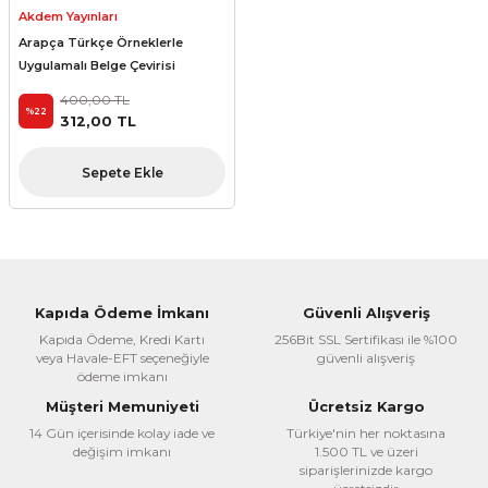
Akdem Yayınları
Arapça Türkçe Örneklerle
Uygulamalı Belge Çevirisi
400,00 TL
%22
312,00 TL
Sepete Ekle
Kapıda Ödeme İmkanı
Güvenli Alışveriş
Kapıda Ödeme, Kredi Kartı
256Bit SSL Sertifikası ile %100
veya Havale-EFT seçeneğiyle
güvenli alışveriş
ödeme imkanı
Müşteri Memuniyeti
Ücretsiz Kargo
14 Gün içerisinde kolay iade ve
Türkiye'nin her noktasına
değişim imkanı
1.500 TL ve üzeri
siparişlerinizde kargo