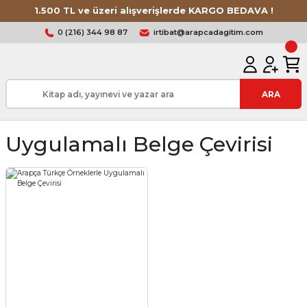
1.500 TL ve üzeri alışverişlerde KARGO BEDAVA !
0 (216) 344 98 87
irtibat@arapcadagitim.com
ARA
Uygulamalı Belge Çevirisi