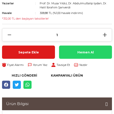
Yazarlar
Prof. Dr. Musa Yıldız, Dr. Abdulmuttalip Işıdan, Dr.
Halil İbrahim Şanverdi
Havale
308,88 TL (%1,00 havale indirimi)
*312,00 TL den başlayan taksitlerle!
Sepete Ekle
Hemen Al
Fiyat Alarmı
Yorum Yaz
Tavsiye Et
Yazdır
HIZLI GÖNDERI
KAMPANYALI ÜRÜN
Ürün Bilgisi