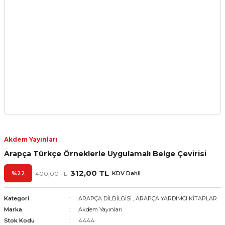
Akdem Yayınları
Arapça Türkçe Örneklerle Uygulamalı Belge Çevirisi
312,00 TL
%22
400,00 TL
KDV Dahil
Kategori
ARAPÇA DİLBİLGİSİ
,
ARAPÇA YARDIMCI KİTAPLAR
Marka
Akdem Yayınları
Stok Kodu
4444