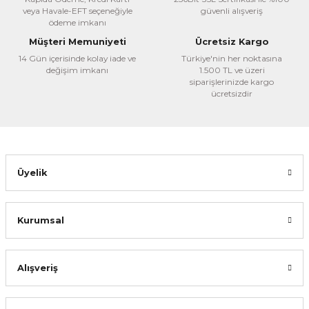
veya Havale-EFT seçeneğiyle
güvenli alışveriş
Ürün bilgilerinde hatalar bulunuyor.
ödeme imkanı
Ürün fiyatı diğer sitelerden daha pahalı.
Müşteri Memuniyeti
Ücretsiz Kargo
Bu ürüne benzer farklı alternatifler olmalı.
14 Gün içerisinde kolay iade ve
Türkiye'nin her noktasına
değişim imkanı
1.500 TL ve üzeri
siparişlerinizde kargo
ücretsizdir
Gönder
Üyelik
Kurumsal
Alışveriş