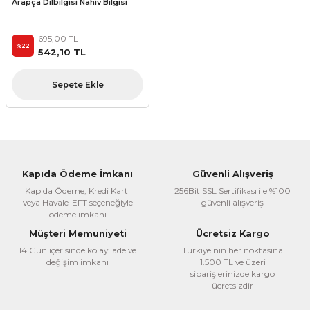
Arapça Dilbilgisi Nahiv Bilgisi
695,00 TL
%22
542,10 TL
Sepete Ekle
Kapıda Ödeme İmkanı
Güvenli Alışveriş
Kapıda Ödeme, Kredi Kartı
256Bit SSL Sertifikası ile %100
veya Havale-EFT seçeneğiyle
güvenli alışveriş
ödeme imkanı
Müşteri Memuniyeti
Ücretsiz Kargo
14 Gün içerisinde kolay iade ve
Türkiye'nin her noktasına
değişim imkanı
1.500 TL ve üzeri
siparişlerinizde kargo
ücretsizdir