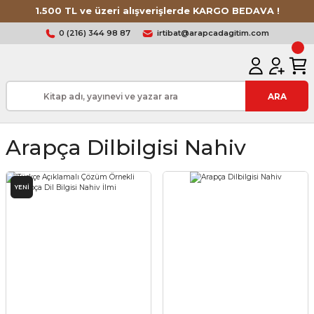
1.500 TL ve üzeri alışverişlerde KARGO BEDAVA !
0 (216) 344 98 87
irtibat@arapcadagitim.com
ARA
Arapça Dilbilgisi Nahiv
YENİ