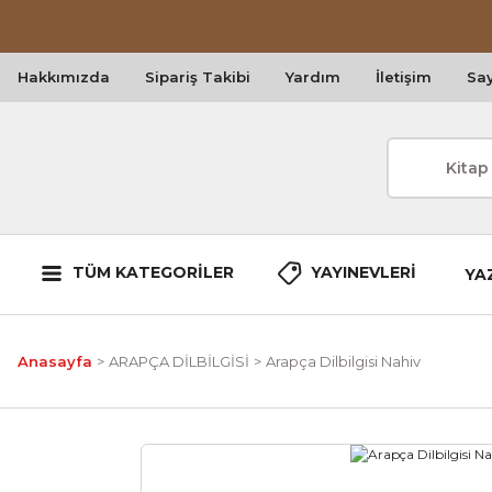
Hakkımızda
Sipariş Takibi
Yardım
İletişim
Say
TÜM KATEGORİLER
YAYINEVLERİ
YA
Anasayfa
ARAPÇA DİLBİLGİSİ
Arapça Dilbilgisi Nahiv