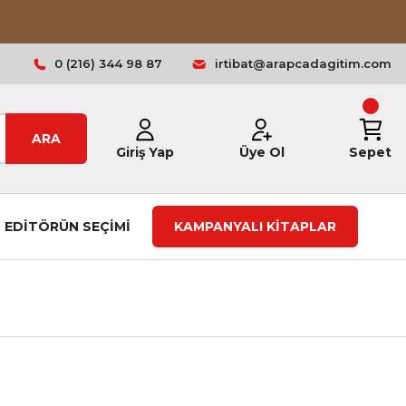
0 (216) 344 98 87
irtibat@arapcadagitim.com
ARA
Giriş Yap
Üye Ol
Sepet
EDİTÖRÜN SEÇİMİ
KAMPANYALI KİTAPLAR