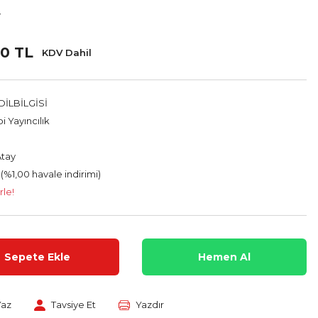
v
0 TL
KDV Dahil
İLBİLGİSİ
i Yayıncılık
tay
 (%1,00 havale indirimi)
rle!
Sepete Ekle
Hemen Al
Yaz
Tavsiye Et
Yazdır