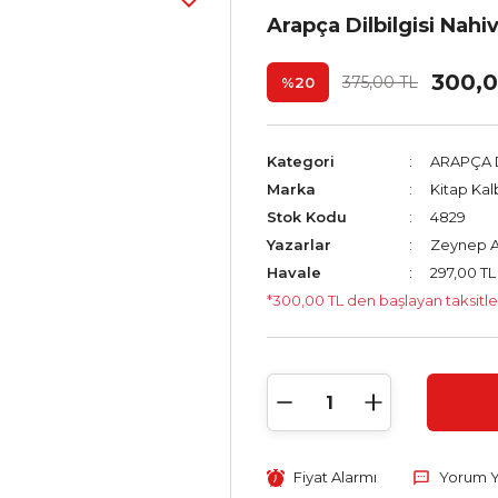
Arapça Dilbilgisi Nahi
300,0
375,00 TL
%20
Kategori
ARAPÇA D
Marka
Kitap Kalb
Stok Kodu
4829
Yazarlar
Zeynep A
Havale
297,00 TL
*300,00 TL den başlayan taksitle
Fiyat Alarmı
Yorum 