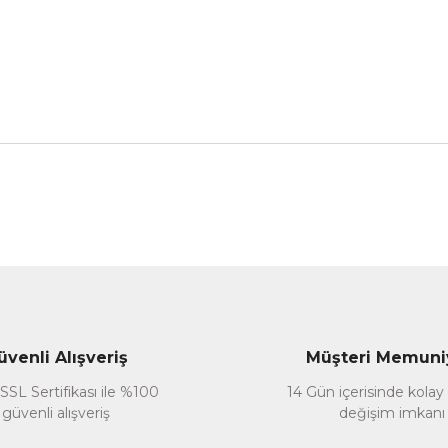
nularda yetersiz gördüğünüz noktaları öneri formunu kullanarak tarafımız
Bu ürüne ilk yorumu siz yapın!
Yorum Yaz
üvenli Alışveriş
Müşteri Memuni
SSL Sertifikası ile %100
14 Gün içerisinde kolay
güvenli alışveriş
değişim imkanı