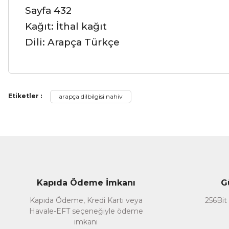
Sayfa 432
Kağıt: İthal kağıt
Dili: Arapça Türkçe
Bu ürünün fiyat bilgisi, resim, ürün açıklamalarında ve diğer ko
Etiketler :
arapça dilbilgisi nahiv
Görüş ve önerileriniz için teşekkür ederiz.
Ürün resmi kalitesiz, bozuk veya görüntülenemiyor.
Ürün açıklamasında eksik bilgiler bulunuyor.
Ürün bilgilerinde hatalar bulunuyor.
Ürün fiyatı diğer sitelerden daha pahalı.
Kapıda Ödeme İmkanı
G
Bu ürüne benzer farklı alternatifler olmalı.
Kapıda Ödeme, Kredi Kartı veya
256Bit 
Havale-EFT seçeneğiyle ödeme
imkanı