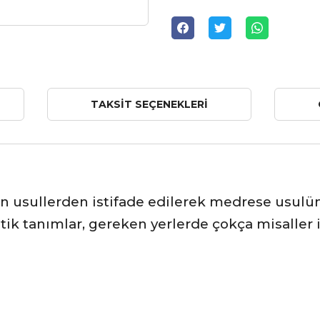
TAKSIT SEÇENEKLERI
usullerden istifade edilerek medrese usulüne
atik tanımlar, gereken yerlerde çokça misaller