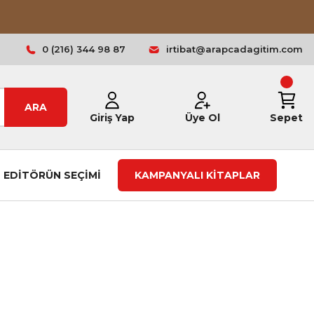
0 (216) 344 98 87
irtibat@arapcadagitim.com
ARA
Giriş Yap
Üye Ol
Sepet
EDİTÖRÜN SEÇİMİ
KAMPANYALI KİTAPLAR