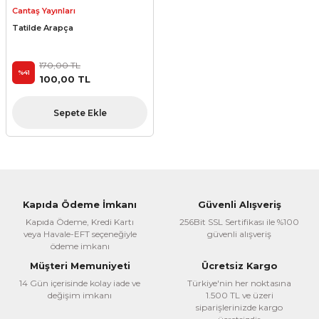
Cantaş Yayınları
Tatilde Arapça
170,00 TL
%41
100,00 TL
Sepete Ekle
Kapıda Ödeme İmkanı
Güvenli Alışveriş
Kapıda Ödeme, Kredi Kartı
256Bit SSL Sertifikası ile %100
veya Havale-EFT seçeneğiyle
güvenli alışveriş
ödeme imkanı
Müşteri Memuniyeti
Ücretsiz Kargo
14 Gün içerisinde kolay iade ve
Türkiye'nin her noktasına
değişim imkanı
1.500 TL ve üzeri
siparişlerinizde kargo