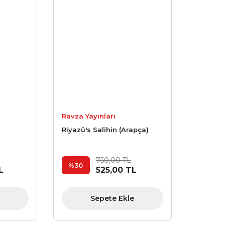
Ravza Yayınları
Riyazü's Salihin (Arapça)
750,00 TL
%30
L
525,00 TL
Sepete Ekle