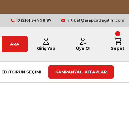
0 (216) 344 98 87
irtibat@arapcadagitim.com
ARA
Giriş Yap
Üye Ol
Sepet
EDİTÖRÜN SEÇİMİ
KAMPANYALI KİTAPLAR