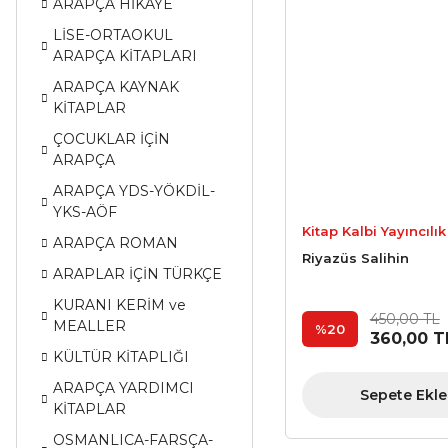
ARAPÇA HİKAYE
LİSE-ORTAOKUL
ARAPÇA KİTAPLARI
ARAPÇA KAYNAK
KİTAPLAR
ÇOCUKLAR İÇİN
ARAPÇA
ARAPÇA YDS-YÖKDİL-
YKS-AÖF
Kitap Kalbi Yayıncılık
ARAPÇA ROMAN
Riyazüs Salihin
ARAPLAR İÇİN TÜRKÇE
KURANI KERİM ve
450,00 TL
MEALLER
%20
360,00 T
KÜLTÜR KİTAPLIĞI
ARAPÇA YARDIMCI
Sepete Ekle
KİTAPLAR
OSMANLICA-FARSÇA-