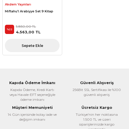
Akdem Yayınları
Miftahu’l Arabiyye Set 9 Kitap
5.850,00 TL
%22
4.563,00 TL
Sepete Ekle
Kapıda Ödeme İmkanı
Güvenli Alışveriş
Kapıda Ödeme, Kredi Kartı
256Bit SSL Sertifikası ile %100
veya Havale-EFT seçeneğiyle
güvenli alışveriş
ödeme imkanı
Müşteri Memuniyeti
Ücretsiz Kargo
14 Gün içerisinde kolay iade ve
Türkiye'nin her noktasına
değişim imkanı
1.500 TL ve üzeri
siparişlerinizde kargo