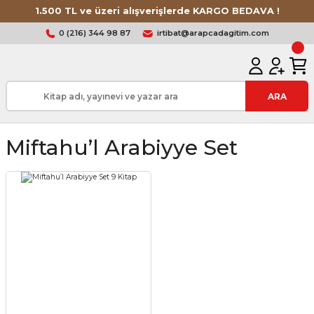
1.500 TL ve üzeri alışverişlerde KARGO BEDAVA !
0 (216) 344 98 87
irtibat@arapcadagitim.com
ARA
Miftahu’l Arabiyye Set