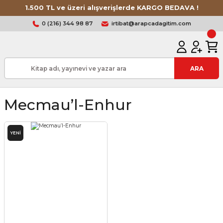
1.500 TL ve üzeri alışverişlerde KARGO BEDAVA !
0 (216) 344 98 87
irtibat@arapcadagitim.com
ARA
Mecmau’l-Enhur
YENİ