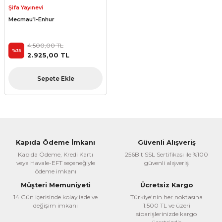
Şifa Yayınevi
Mecmau’l-Enhur
4.500,00 TL
%35
2.925,00 TL
Sepete Ekle
Kapıda Ödeme İmkanı
Güvenli Alışveriş
Kapıda Ödeme, Kredi Kartı
256Bit SSL Sertifikası ile %100
veya Havale-EFT seçeneğiyle
güvenli alışveriş
ödeme imkanı
Müşteri Memuniyeti
Ücretsiz Kargo
14 Gün içerisinde kolay iade ve
Türkiye'nin her noktasına
değişim imkanı
1.500 TL ve üzeri
siparişlerinizde kargo