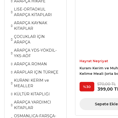
ARAPÇA HİKAYE
LİSE-ORTAOKUL
ARAPÇA KİTAPLARI
ARAPÇA KAYNAK
KİTAPLAR
ÇOCUKLAR İÇİN
ARAPÇA
ARAPÇA YDS-YÖKDİL-
YKS-AÖF
Hayrat Neşriyat
ARAPÇA ROMAN
Kuranı Kerim ve Muh
ARAPLAR İÇİN TÜRKÇE
Kelime Meali (orta b
KURANI KERİM ve
570,00 TL
MEALLER
%30
399,00 T
KÜLTÜR KİTAPLIĞI
ARAPÇA YARDIMCI
Sepete Ekle
KİTAPLAR
OSMANLICA-FARSÇA-