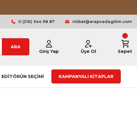
0 (216) 344 98 87
irtibat@arapcadagitim.com
ARA
Giriş Yap
Üye Ol
Sepet
EDİTÖRÜN SEÇİMİ
KAMPANYALI KİTAPLAR