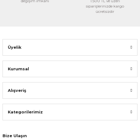
değişim imkanı
1.500 TL ve üzeri
siparişlerinizde kargo
ücretsizdir
Üyelik
Kurumsal
Alışveriş
Kategorilerimiz
Bize Ulaşın