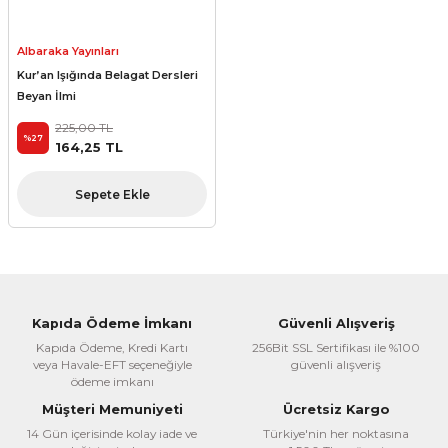
Albaraka Yayınları
Kur’an Işığında Belagat Dersleri
Beyan İlmi
225,00 TL
%27
164,25 TL
Sepete Ekle
Kapıda Ödeme İmkanı
Güvenli Alışveriş
Kapıda Ödeme, Kredi Kartı
256Bit SSL Sertifikası ile %100
veya Havale-EFT seçeneğiyle
güvenli alışveriş
ödeme imkanı
Müşteri Memuniyeti
Ücretsiz Kargo
14 Gün içerisinde kolay iade ve
Türkiye'nin her noktasına