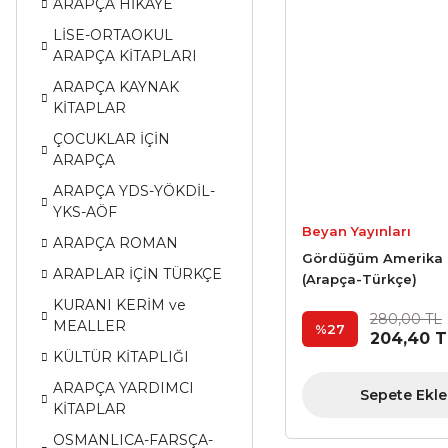
ARAPÇA HİKAYE
LİSE-ORTAOKUL
ARAPÇA KİTAPLARI
ARAPÇA KAYNAK
KİTAPLAR
ÇOCUKLAR İÇİN
ARAPÇA
ARAPÇA YDS-YÖKDİL-
YKS-AÖF
Beyan Yayınları
ARAPÇA ROMAN
Gördüğüm Amerika
ARAPLAR İÇİN TÜRKÇE
(Arapça-Türkçe)
KURANI KERİM ve
280,00 TL
MEALLER
%27
204,40 T
KÜLTÜR KİTAPLIĞI
ARAPÇA YARDIMCI
Sepete Ekle
KİTAPLAR
OSMANLICA-FARSÇA-