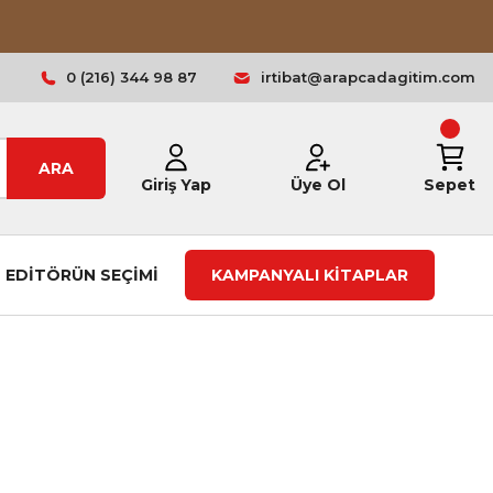
0 (216) 344 98 87
irtibat@arapcadagitim.com
ARA
Giriş Yap
Üye Ol
Sepet
EDİTÖRÜN SEÇİMİ
KAMPANYALI KİTAPLAR