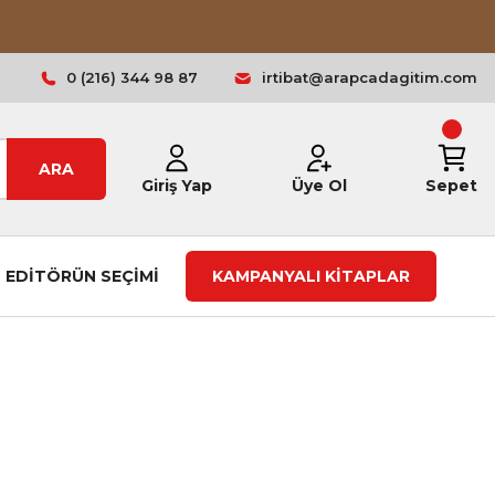
0 (216) 344 98 87
irtibat@arapcadagitim.com
ARA
Giriş Yap
Üye Ol
Sepet
EDİTÖRÜN SEÇİMİ
KAMPANYALI KİTAPLAR