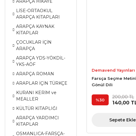
ARAPÇA HİKAYE
LİSE-ORTAOKUL
ARAPÇA KİTAPLARI
ARAPÇA KAYNAK
KİTAPLAR
ÇOCUKLAR İÇİN
ARAPÇA
ARAPÇA YDS-YÖKDİL-
YKS-AÖF
Demavend Yayınları
ARAPÇA ROMAN
Farsça Seçme Metin
ARAPLAR İÇİN TÜRKÇE
Gönül Dili
KURANI KERİM ve
200,00 TL
MEALLER
%30
140,00 T
KÜLTÜR KİTAPLIĞI
ARAPÇA YARDIMCI
Sepete Ekle
KİTAPLAR
OSMANLICA-FARSÇA-