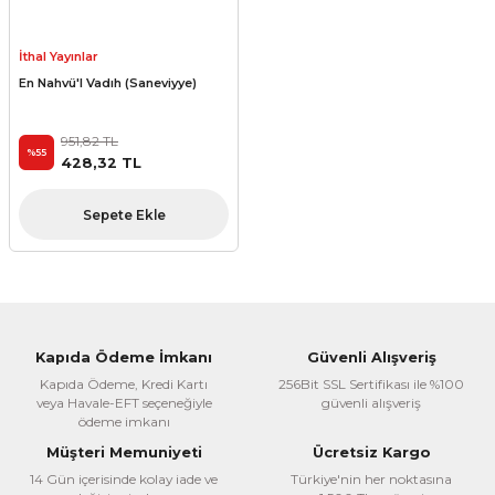
İthal Yayınlar
En Nahvü'l Vadıh (Saneviyye)
951,82 TL
%55
428,32 TL
Sepete Ekle
Kapıda Ödeme İmkanı
Güvenli Alışveriş
Kapıda Ödeme, Kredi Kartı
256Bit SSL Sertifikası ile %100
veya Havale-EFT seçeneğiyle
güvenli alışveriş
ödeme imkanı
Müşteri Memuniyeti
Ücretsiz Kargo
14 Gün içerisinde kolay iade ve
Türkiye'nin her noktasına