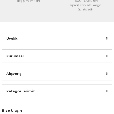
değişim imkanı
1.500 TL ve üzeri
siparişlerinizde kargo
ücretsizdir
Üyelik
Kurumsal
Alışveriş
Kategorilerimiz
Bize Ulaşın