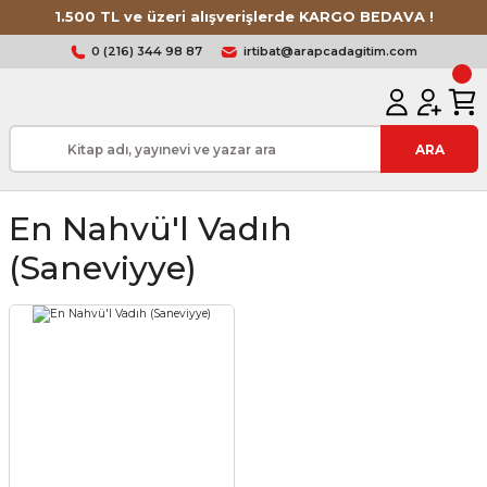
1.500 TL ve üzeri alışverişlerde KARGO BEDAVA !
0 (216) 344 98 87
irtibat@arapcadagitim.com
ARA
En Nahvü'l Vadıh
(saneviyye)