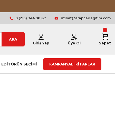
0 (216) 344 98 87
irtibat@arapcadagitim.com
ARA
Giriş Yap
Üye Ol
Sepet
EDİTÖRÜN SEÇİMİ
KAMPANYALI KİTAPLAR