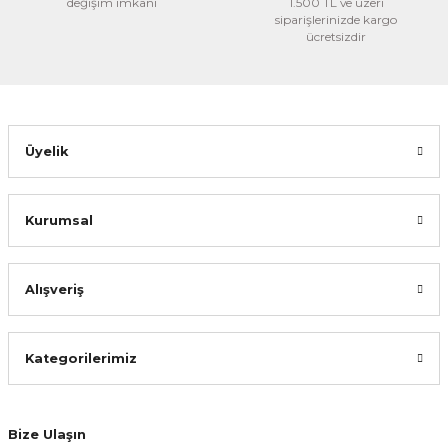
değişim imkanı
1.500 TL ve üzeri
siparişlerinizde kargo
ücretsizdir
Üyelik
Kurumsal
Alışveriş
Kategorilerimiz
Bize Ulaşın