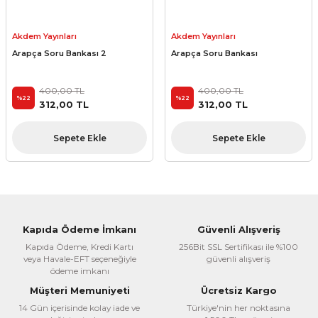
Akdem Yayınları
Akdem Yayınları
Arapça Soru Bankası 2
Arapça Soru Bankası
400,00 TL
400,00 TL
%22
%22
312,00 TL
312,00 TL
Sepete Ekle
Sepete Ekle
Kapıda Ödeme İmkanı
Güvenli Alışveriş
Kapıda Ödeme, Kredi Kartı
256Bit SSL Sertifikası ile %100
veya Havale-EFT seçeneğiyle
güvenli alışveriş
ödeme imkanı
Müşteri Memuniyeti
Ücretsiz Kargo
14 Gün içerisinde kolay iade ve
Türkiye'nin her noktasına