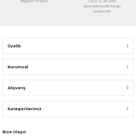
değişim imkanı
1.500 TL ve üzeri
siparişlerinizde kargo
ücretsizdir
Üyelik
Kurumsal
Alışveriş
Kategorilerimiz
Bize Ulaşın