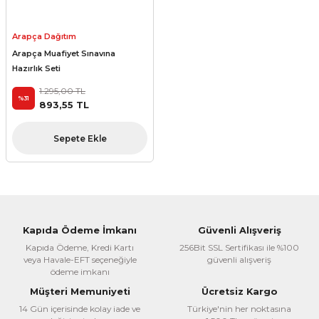
Arapça Dağıtım
Arapça Muafiyet Sınavına
Hazırlık Seti
1.295,00 TL
%31
893,55 TL
Sepete Ekle
Kapıda Ödeme İmkanı
Güvenli Alışveriş
Kapıda Ödeme, Kredi Kartı
256Bit SSL Sertifikası ile %100
veya Havale-EFT seçeneğiyle
güvenli alışveriş
ödeme imkanı
Müşteri Memuniyeti
Ücretsiz Kargo
14 Gün içerisinde kolay iade ve
Türkiye'nin her noktasına