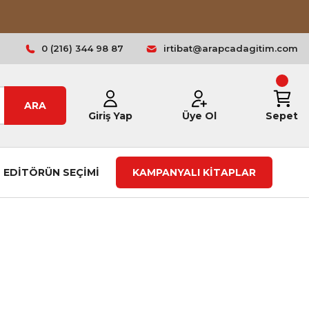
0 (216) 344 98 87
irtibat@arapcadagitim.com
ARA
Giriş Yap
Üye Ol
Sepet
EDİTÖRÜN SEÇİMİ
KAMPANYALI KİTAPLAR