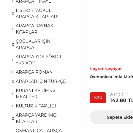
ARAPÇA HİKAYE
LİSE-ORTAOKUL
ARAPÇA KİTAPLARI
ARAPÇA KAYNAK
KİTAPLAR
ÇOCUKLAR İÇİN
ARAPÇA
ARAPÇA YDS-YÖKDİL-
YKS-AÖF
Hayrat Neşriyat
ARAPÇA ROMAN
Osmanlıca İmla Müf
ARAPLAR İÇİN TÜRKÇE
KURANI KERİM ve
204,00 TL
MEALLER
%30
142,80 T
KÜLTÜR KİTAPLIĞI
ARAPÇA YARDIMCI
Sepete Ekle
KİTAPLAR
OSMANLICA-FARSÇA-