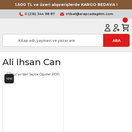
1.500 TL ve üzeri alışverişlerde KARGO BEDAVA !
0 (216) 344 98 87
irtibat@arapcadagitim.com
ARA
Ali Ihsan Can
YENİ