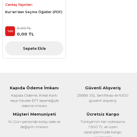
Cantaş Yayınları
Kur'an'dan Seçme Öğütler (PDF)
0,00 TL
%30
0,00 TL
Sepete Ekle
Kapıda Ödeme İmkanı
Güvenli Alışveriş
Kapıda Ödeme, Kredi Kartı
256Bit SSL Sertifikası ile %100
veya Havale-EFT seçeneğiyle
güvenli alışveriş
ödeme imkanı
Müşteri Memuniyeti
Ücretsiz Kargo
14 Gün içerisinde kolay iade ve
Türkiye'nin her noktasına
değişim imkanı
1.500 TL ve üzeri
siparişlerinizde kargo