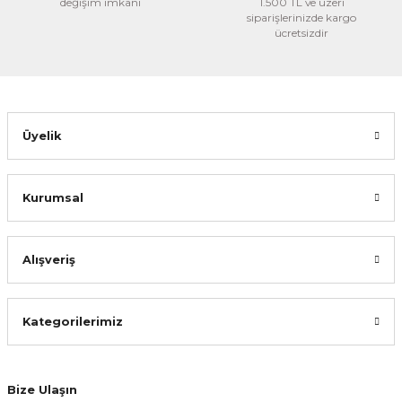
değişim imkanı
1.500 TL ve üzeri
siparişlerinizde kargo
ücretsizdir
Üyelik
Kurumsal
Alışveriş
Kategorilerimiz
Bize Ulaşın