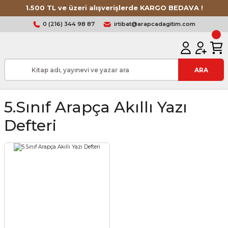
1.500 TL ve üzeri alışverişlerde KARGO BEDAVA !
0 (216) 344 98 87
irtibat@arapcadagitim.com
ARA
5.sınıf Arapça Akıllı Yazı
Defteri