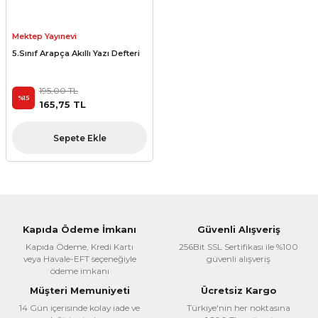
Mektep Yayınevi
5.Sınıf Arapça Akıllı Yazı Defteri
195,00 TL
%15
165,75 TL
Sepete Ekle
Kapıda Ödeme İmkanı
Güvenli Alışveriş
Kapıda Ödeme, Kredi Kartı
256Bit SSL Sertifikası ile %100
veya Havale-EFT seçeneğiyle
güvenli alışveriş
ödeme imkanı
Müşteri Memuniyeti
Ücretsiz Kargo
14 Gün içerisinde kolay iade ve
Türkiye'nin her noktasına