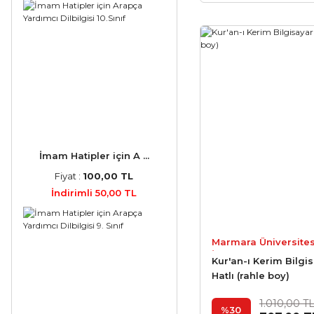
İmam Hatipler için A ...
Fiyat :
100,00 TL
İndirimli 50,00 TL
Marmara Üniversites
İlahiyat Fakültesi Vak
Kur'an-ı Kerim Bilgi
Yayınları
Hatlı (rahle boy)
1.010,00 T
%30