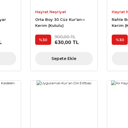
Hayrat Neşriyat
Hayrat 
yar
Orta Boy 30 Cüz Kur'an-ı
Rahle B
Kerim (Kutulu)
Kerim (
900,00 TL
%30
%30
L
630,00 TL
Sepete Ekle