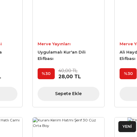
i
Merve Yayınları
Merve Y
fı
a
Uygulamalı Kur'an Dili
Ali Hay
Elifbası
Elifbası
40,00 TL
%30
%30
L
28,00 TL
Sepete Ekle
YENİ