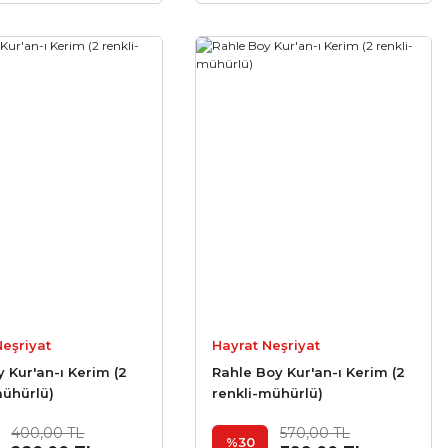
Neşriyat
Hayrat Neşriyat
y Kur'an-ı Kerim (2
Rahle Boy Kur'an-ı Kerim (2
mühürlü)
renkli-mühürlü)
400,00 TL
570,00 TL
%30