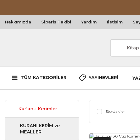
Hakkımızda
Sipariş Takibi
Yardım
İletişim
Say
TÜM KATEGORİLER
YAYINEVLERİ
YA
Kur'an-ı Kerimler
Stoktakiler
KURANI KERİM ve
MEALLER