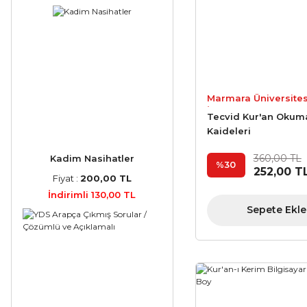
Marmara Üniversites
İlahiyat Fakültesi Vak
Tecvid Kur'an Okum
Yayınları
Kaideleri
360,00 TL
Kadim Nasihatler
%30
252,00 T
Fiyat :
200,00 TL
İndirimli 130,00 TL
Sepete Ekle