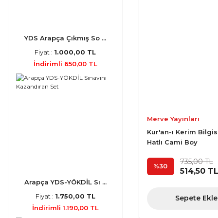
YDS Arapça Çıkmış So ...
Fiyat :
1.000,00 TL
İndirimli 650,00 TL
Merve Yayınları
Kur'an-ı Kerim Bilgi
Hatlı Cami Boy
735,00 TL
%30
514,50 T
Arapça YDS-YÖKDİL Sı ...
Fiyat :
1.750,00 TL
Sepete Ekle
İndirimli 1.190,00 TL