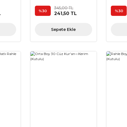
345,00 TL
%30
%30
L
241,50 TL
Sepete Ekle