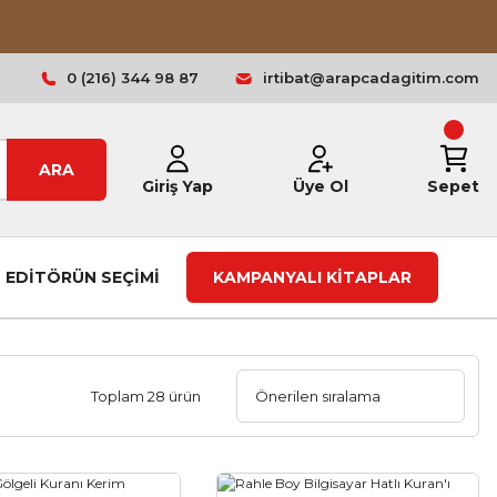
0 (216) 344 98 87
irtibat@arapcadagitim.com
ARA
Giriş Yap
Üye Ol
Sepet
EDİTÖRÜN SEÇİMİ
KAMPANYALI KİTAPLAR
Toplam 28 ürün