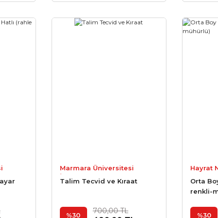
i
Marmara Üniversitesi
Hayrat 
fı
İlahiyat Fakültesi Vakfı
sayar
Talim Tecvid ve Kıraat
Orta Bo
Yayınları
renkli-
L
700,00 TL
%30
%30