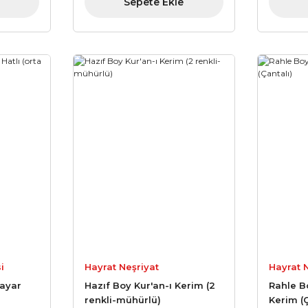
Sepete Ekle
i
Hayrat Neşriyat
Hayrat 
fı
sayar
Hazıf Boy Kur'an-ı Kerim (2
Rahle B
renkli-mühürlü)
Kerim (Ç