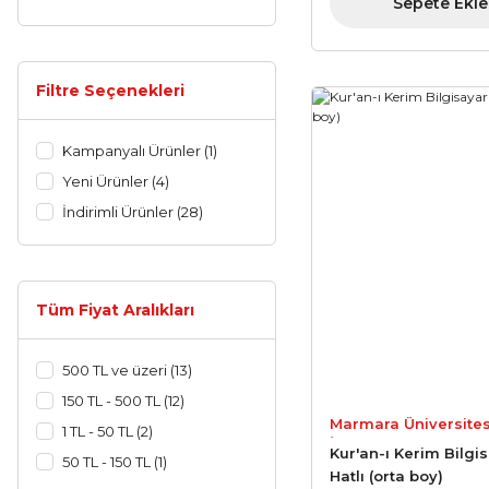
Sepete Ekle
Huzur Yayınevi (2)
Ayfa Basın Yayın Dağıtım
(1)
Filtre Seçenekleri
Ensar Neşriyat (1)
Kitap Kalbi Yayıncılık (1)
Kampanyalı Ürünler (1)
Yeni Ürünler (4)
İndirimli Ürünler (28)
Tüm Fiyat Aralıkları
500 TL ve üzeri (13)
150 TL - 500 TL (12)
Marmara Üniversites
1 TL - 50 TL (2)
İlahiyat Fakültesi Vak
Kur'an-ı Kerim Bilgi
50 TL - 150 TL (1)
Yayınları
Hatlı (orta boy)