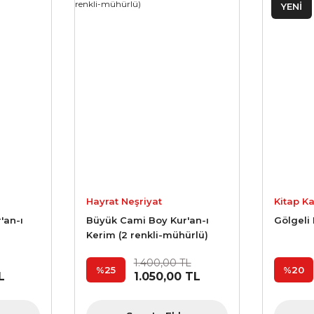
YENİ
Hayrat Neşriyat
Kitap Ka
'an-ı
Büyük Cami Boy Kur'an-ı
Gölgeli
Kerim (2 renkli-mühürlü)
1.400,00 TL
%25
%20
L
1.050,00 TL