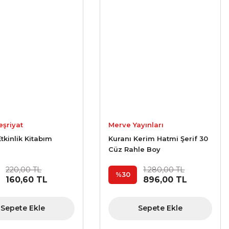
eşriyat
Merve Yayınları
Etkinlik Kitabım
Kuranı Kerim Hatmi Şerif 30
Cüz Rahle Boy
220,00 TL
1.280,00 TL
%30
160,60 TL
896,00 TL
Sepete Ekle
Sepete Ekle