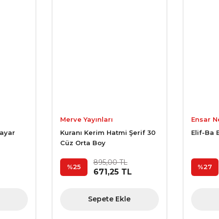
Merve Yayınları
Ensar N
sayar
Kuranı Kerim Hatmi Şerif 30
Elif-Ba 
Cüz Orta Boy
895,00 TL
%25
%27
L
671,25 TL
Sepete Ekle