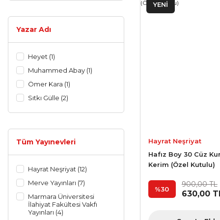
YENİ
Yazar Adı
Heyet (1)
Muhammed Abay (1)
Ömer Kara (1)
Sıtkı Gülle (2)
Hayrat Neşriyat
Tüm Yayınevleri
Hafız Boy 30 Cüz Kur
Kerim (Özel Kutulu)
Hayrat Neşriyat (12)
Merve Yayınları (7)
900,00 TL
%30
630,00 T
Marmara Üniversitesi
İlahiyat Fakültesi Vakfı
Yayınları (4)