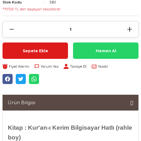
Stok Kodu
3361
*707,00 TL den başlayan taksitlerle!
Sepete Ekle
Hemen Al
Fiyat Alarmı
Yorum Yaz
Tavsiye Et
Yazdır
Ürün Bilgisi
Kitap : Kur'an-ı Kerim Bilgisayar Hatlı (rahle
boy)