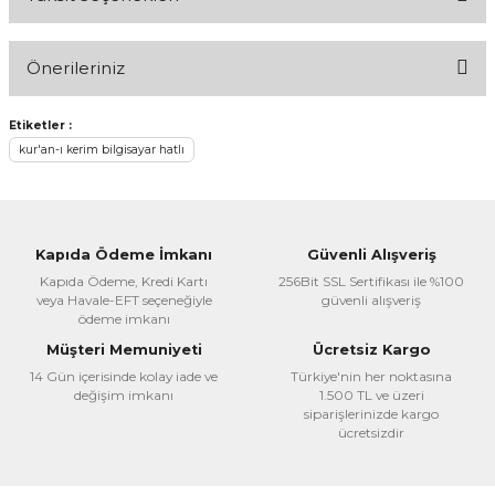
Bu ürüne ilk yorumu siz yapın!
Önerileriniz
Yorum Yaz
Bu ürünün fiyat bilgisi, resim, ürün açıklamalarında ve diğer
Etiketler :
konularda yetersiz gördüğünüz noktaları öneri formunu
kur'an-ı kerim bilgisayar hatlı
kullanarak tarafımıza iletebilirsiniz.
Görüş ve önerileriniz için teşekkür ederiz.
Ürün resmi kalitesiz, bozuk veya görüntülenemiyor.
Kapıda Ödeme İmkanı
Güvenli Alışveriş
Ürün açıklamasında eksik bilgiler bulunuyor.
Kapıda Ödeme, Kredi Kartı
256Bit SSL Sertifikası ile %100
veya Havale-EFT seçeneğiyle
güvenli alışveriş
Ürün bilgilerinde hatalar bulunuyor.
ödeme imkanı
Ürün fiyatı diğer sitelerden daha pahalı.
Müşteri Memuniyeti
Ücretsiz Kargo
Bu ürüne benzer farklı alternatifler olmalı.
14 Gün içerisinde kolay iade ve
Türkiye'nin her noktasına
değişim imkanı
1.500 TL ve üzeri
siparişlerinizde kargo
ücretsizdir