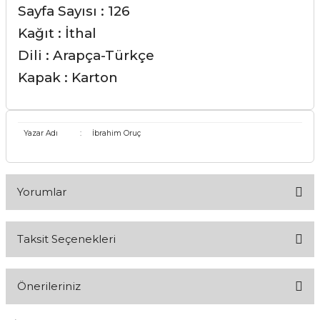
Sayfa Sayısı : 126
Kağıt : İthal
Dili : Arapça-Türkçe
Kapak : Karton
Yazar Adı
:
İbrahim Oruç
Yorumlar
Taksit Seçenekleri
Bu ürüne ilk yorumu siz yapın!
Önerileriniz
Yorum Yaz