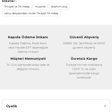
Bu ürünün fiyat bilgisi, resim, ürün açıklamalarında ve diğer
Etiketler :
konularda yetersiz gördüğünüz noktaları öneri formunu
114 ayet ve 114 mesaj
muarrib
ibrahim oruç
kullanarak tarafımıza iletebilirsiniz.
vahiy deryasından inciler 114 ayet 114 mesaj
Görüş ve önerileriniz için teşekkür ederiz.
Ürün resmi kalitesiz, bozuk veya görüntülenemiyor.
Ürün açıklamasında eksik bilgiler bulunuyor.
Kapıda Ödeme İmkanı
Güvenli Alışveriş
Ürün bilgilerinde hatalar bulunuyor.
Kapıda Ödeme, Kredi Kartı
256Bit SSL Sertifikası ile %100
veya Havale-EFT seçeneğiyle
güvenli alışveriş
Ürün fiyatı diğer sitelerden daha pahalı.
ödeme imkanı
Bu ürüne benzer farklı alternatifler olmalı.
Müşteri Memuniyeti
Ücretsiz Kargo
14 Gün içerisinde kolay iade ve
Türkiye'nin her noktasına
değişim imkanı
1.500 TL ve üzeri
siparişlerinizde kargo
ücretsizdir
Gönder
Üyelik