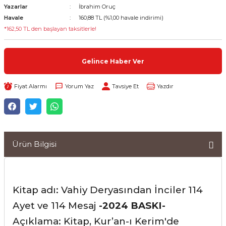
Yazarlar
İbrahim Oruç
Havale
160,88 TL (%1,00 havale indirimi)
*162,50 TL den başlayan taksitlerle!
Gelince Haber Ver
Fiyat Alarmı
Yorum Yaz
Tavsiye Et
Yazdır
Ürün Bilgisi
Kitap adı: Vahiy Deryasından İnciler 114
Ayet ve 114 Mesaj
-2024 BASKI-
Açıklama: Kitap, Kur’an-ı Kerim'de