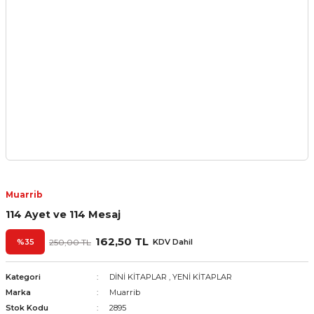
Muarrib
114 Ayet ve 114 Mesaj
162,50 TL
%35
250,00 TL
KDV Dahil
Kategori
DİNİ KİTAPLAR
,
YENİ KİTAPLAR
Marka
Muarrib
Stok Kodu
2895