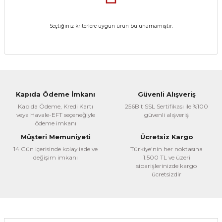
Seçtiğiniz kriterlere uygun ürün bulunamamıştır.
Kapıda Ödeme İmkanı
Güvenli Alışveriş
Kapıda Ödeme, Kredi Kartı
256Bit SSL Sertifikası ile %100
veya Havale-EFT seçeneğiyle
güvenli alışveriş
ödeme imkanı
Müşteri Memuniyeti
Ücretsiz Kargo
14 Gün içerisinde kolay iade ve
Türkiye'nin her noktasına
değişim imkanı
1.500 TL ve üzeri
siparişlerinizde kargo
ücretsizdir