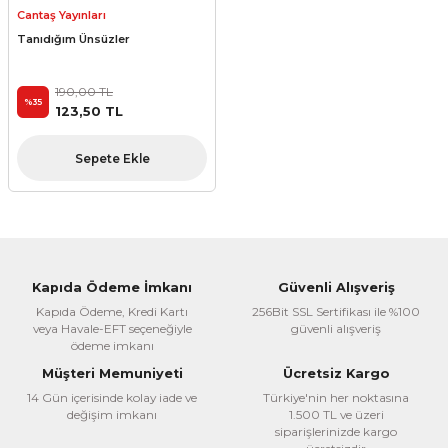
Cantaş Yayınları
Tanıdığım Ünsüzler
190,00 TL
%35
123,50 TL
Sepete Ekle
Kapıda Ödeme İmkanı
Güvenli Alışveriş
Kapıda Ödeme, Kredi Kartı
256Bit SSL Sertifikası ile %100
veya Havale-EFT seçeneğiyle
güvenli alışveriş
ödeme imkanı
Müşteri Memuniyeti
Ücretsiz Kargo
14 Gün içerisinde kolay iade ve
Türkiye'nin her noktasına
değişim imkanı
1.500 TL ve üzeri
siparişlerinizde kargo