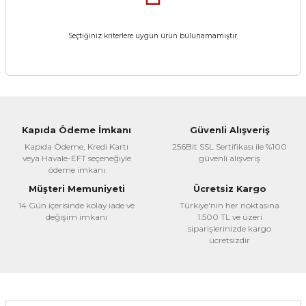
Seçtiğiniz kriterlere uygun ürün bulunamamıştır.
Kapıda Ödeme İmkanı
Güvenli Alışveriş
Kapıda Ödeme, Kredi Kartı
256Bit SSL Sertifikası ile %100
veya Havale-EFT seçeneğiyle
güvenli alışveriş
ödeme imkanı
Müşteri Memuniyeti
Ücretsiz Kargo
14 Gün içerisinde kolay iade ve
Türkiye'nin her noktasına
değişim imkanı
1.500 TL ve üzeri
siparişlerinizde kargo
ücretsizdir