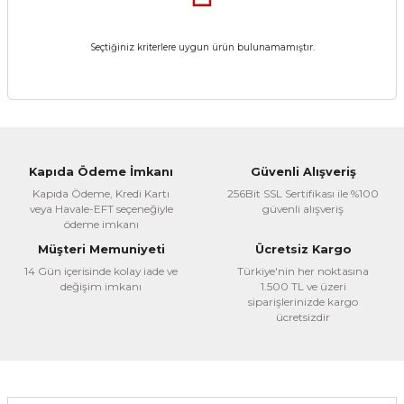
Seçtiğiniz kriterlere uygun ürün bulunamamıştır.
Kapıda Ödeme İmkanı
Güvenli Alışveriş
Kapıda Ödeme, Kredi Kartı
256Bit SSL Sertifikası ile %100
veya Havale-EFT seçeneğiyle
güvenli alışveriş
ödeme imkanı
Müşteri Memuniyeti
Ücretsiz Kargo
14 Gün içerisinde kolay iade ve
Türkiye'nin her noktasına
değişim imkanı
1.500 TL ve üzeri
siparişlerinizde kargo
ücretsizdir