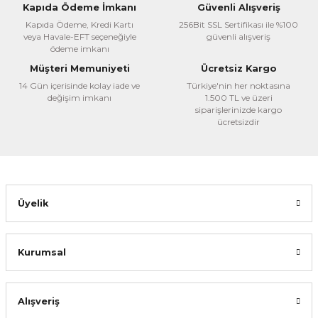
Kapıda Ödeme İmkanı
Güvenli Alışveriş
Gönder
Alfa Yayınları
Kapıda Ödeme, Kredi Kartı
256Bit SSL Sertifikası ile %100
YÖKDİL YDS Arapça Modern Metin Okumaları
veya Havale-EFT seçeneğiyle
güvenli alışveriş
ödeme imkanı
715,00 TL
Müşteri Memuniyeti
Ücretsiz Kargo
%22
557,70 TL
Akdem Yayınları
14 Gün içerisinde kolay iade ve
Türkiye'nin her noktasına
değişim imkanı
1.500 TL ve üzeri
Arapça Modern Metinler ve Çözümlemeleri
siparişlerinizde kargo
Sepete Ekle
ücretsizdir
450,00 TL
%22
351,00 TL
Sepete Ekle
Üyelik
Kurumsal
Cantaş Yayınları
Alışveriş
YDS ve YÖKDİL Arapça Test Kitabı