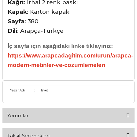
Kağıt
: İthal 2 renk baskı
Kapak
: Karton kapak
Sayfa
: 380
Dili
: Arapça-Türkçe
İç sayfa için aşağıdaki linke tıklayınız:
https://www.arapcadagitim.com/urun/arapca-
modern-metinler-ve-cozumlemeleri
Yazar Adı
:
Heyet
Yorumlar
Taksit Seçenekleri