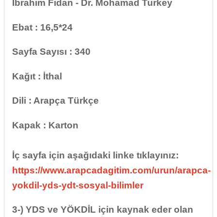
İbrahim Fidan - Dr. Mohamad Turkey
Ebat : 16,5*24
Sayfa Sayısı : 340
Kağıt : İthal
Dili : Arapça Türkçe
Kapak : Karton
İç sayfa için aşağıdaki linke tıklayınız:
https://www.arapcadagitim.com/urun/arapca-
yokdil-yds-ydt-sosyal-bilimler
3-) YDS ve YÖKDİL için kaynak eder olan