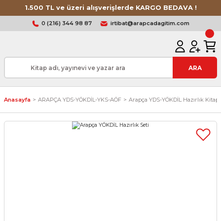
1.500 TL ve üzeri alışverişlerde KARGO BEDAVA !
0 (216) 344 98 87
irtibat@arapcadagitim.com
ARA
Anasayfa
ARAPÇA YDS-YÖKDİL-YKS-AÖF
Arapça YDS-YÖKDİL Hazırlık Kitapl