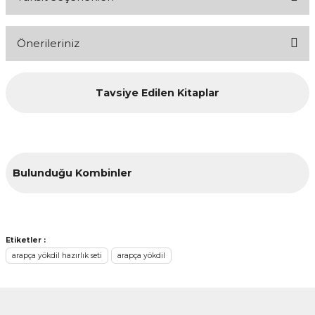
Bu ürüne ilk yorumu siz yapın!
Önerileriniz
Yorum Yaz
Bu ürünün fiyat bilgisi, resim, ürün açıklamalarında ve diğer
Tavsiye Edilen Kitaplar
konularda yetersiz gördüğünüz noktaları öneri formunu
kullanarak tarafımıza iletebilirsiniz.
Görüş ve önerileriniz için teşekkür ederiz.
Ürün resmi kalitesiz, bozuk veya görüntülenemiyor.
Bulunduğu Kombinler
Ürün açıklamasında eksik bilgiler bulunuyor.
Ürün bilgilerinde hatalar bulunuyor.
Ürün fiyatı diğer sitelerden daha pahalı.
YENİ
Bu ürüne benzer farklı alternatifler olmalı.
Etiketler :
arapça yökdil hazırlık seti
arapça yökdil