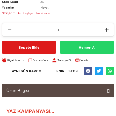
Stok Kodu
3611
Yazarlar
Heyet
*836,40 TL den başlayan taksitlerle!
Sepete Ekle
Hemen Al
Fiyat Alarmı
Yorum Yaz
Tavsiye Et
Yazdır
AYNI GÜN KARGO
SINIRLI STOK
Ürün Bilgisi
YAZ KAMPANYASI...