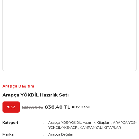
Arapça Dağıtım
Arapça YÖKDİL Hazırlık Seti
836,40 TL
%32
1.230,00 TL
KDV Dahil
Kategori
Arapça YDS-YÖKDİL Hazırlık Kitapları
,
ARAPÇA YDS-
YÖKDİL-YKS-AÖF
,
KAMPANYALI KİTAPLAR
Marka
Arapça Dağıtım