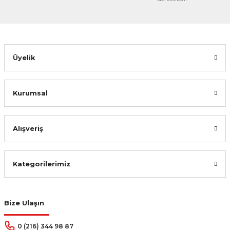
Üyelik
Kurumsal
Alışveriş
Cantaş Yayınları
YDS-YÖKDİL-YDT Arapça Fonksiyonel Kelimeler
Kategorilerimiz
630,00 TL
%30
441,00 TL
Bize Ulaşın
Sepete Ekle
0 (216) 344 98 87