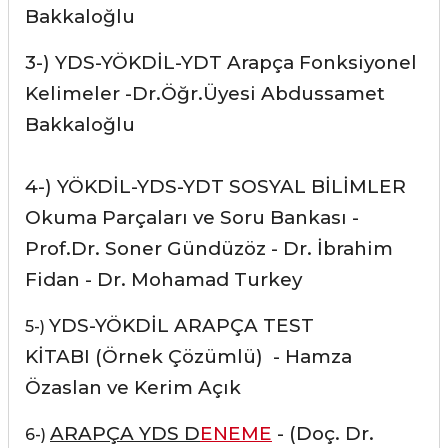
Bakkaloğlu
3-)
YDS-YÖKDİL-YDT Arapça Fonksiyonel
Kelimeler
-Dr.Öğr.Üyesi Abdussamet
Bakkaloğlu
4-)
YÖKDİL-YDS-YDT SOSYAL BİLİMLER
Okuma Parçaları ve Soru Bankası
-
Prof.Dr. Soner Gündüzöz - Dr. İbrahim
Fidan - Dr. Mohamad Turkey
YDS-YÖKDİL ARAPÇA TEST
5-)
KİTABI
(Örnek Çözümlü) - Hamza
Özaslan ve Kerim Açık
ARAPÇA YDS D
ENEME
-
(Doç. Dr.
6-)