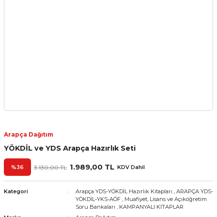
Arapça Dağıtım
YÖKDİL ve YDS Arapça Hazırlık Seti
1.989,00 TL
%36
3.130,00 TL
KDV Dahil
Kategori
Arapça YDS-YÖKDİL Hazırlık Kitapları
,
ARAPÇA YDS-
YÖKDİL-YKS-AÖF
,
Muafiyet, Lisans ve Açıköğretim
Soru Bankaları
,
KAMPANYALI KİTAPLAR