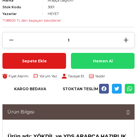
Marka
Arapça Dağıtım
Stok Kodu
3001
Yazarlar
HEYET
*1.989,00 TL den başlayan taksitlerle!
Sepete Ekle
Hemen Al
Fiyat Alarmı
Yorum Yaz
Tavsiye Et
Yazdır
KARGO BEDAVA
STOKTAN TESLIM
Ürün Bilgisi
Ürün adı: YÖKDİL ve YDS ARAPÇA HAZIRLIK