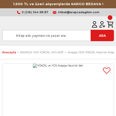
1.500 TL ve üzeri alışverişlerde KARGO BEDAVA !
0 (216) 344 98 87
irtibat@arapcadagitim.com
ARA
Anasayfa
ARAPÇA YDS-YÖKDİL-YKS-AÖF
Arapça YDS-YÖKDİL Hazırlık Kitapl