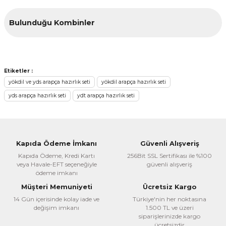
Ürün resmi kalitesiz, bozuk veya görüntülenemiyor.
Bulunduğu Kombinler
Ürün açıklamasında eksik bilgiler bulunuyor.
Ürün bilgilerinde hatalar bulunuyor.
Ürün fiyatı diğer sitelerden daha pahalı.
YENİ
Bu ürüne benzer farklı alternatifler olmalı.
Etiketler :
yökdil ve yds arapça hazırlık seti
yökdil arapça hazırlık seti
yds arapça hazırlık seti
ydt arapça hazırlık seti
Cantaş Yayınları
YDS-YÖKDİL-YDT Arapça Harfi Cerler
Gönder
Fecr Yayınevi
Kapıda Ödeme İmkanı
Güvenli Alışveriş
YDS Arapça Soru Bankası
650,00 TL
Kapıda Ödeme, Kredi Kartı
256Bit SSL Sertifikası ile %100
%30
455,00 TL
veya Havale-EFT seçeneğiyle
güvenli alışveriş
ödeme imkanı
360,00 TL
%25
270,00 TL
Sepete Ekle
Müşteri Memuniyeti
Ücretsiz Kargo
14 Gün içerisinde kolay iade ve
Türkiye'nin her noktasına
Sepete Ekle
değişim imkanı
1.500 TL ve üzeri
siparişlerinizde kargo
ücretsizdir