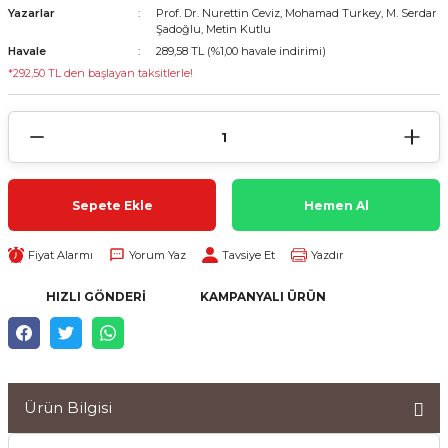
Yazarlar
Prof. Dr. Nurettin Ceviz, Mohamad Turkey, M. Serdar
Şadoğlu, Metin Kutlu
Havale
289,58 TL (%1,00 havale indirimi)
*292,50 TL den başlayan taksitlerle!
Sepete Ekle
Hemen Al
Fiyat Alarmı
Yorum Yaz
Tavsiye Et
Yazdır
HIZLI GÖNDERI
KAMPANYALI ÜRÜN
Ürün Bilgisi