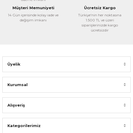
Müşteri Memuniyeti
Ücretsiz Kargo
14 Gün içerisinde kolay iade ve
Türkiye'nin her noktasına
Gönder
değişim imkanı
1.500 TL ve üzeri
siparişlerinizde kargo
ücretsizdir
Emin Yayınları
YDS - YÖKDİL Arapça 1 En Çok Kullanılan Harfi Cerli Fiiller
420,00 TL
Üyelik
%25
315,00 TL
Sepete Ekle
Kurumsal
Alışveriş
Kategorilerimiz