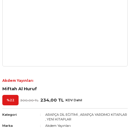
Akdem Yayınları
Miftah Al Huruf
234,00 TL
%22
300,00 TL
KDV Dahil
Kategori
ARAPÇA DİL EĞİTİMİ
,
ARAPÇA YARDIMCI KİTAPLAR
,
YENİ KİTAPLAR
Marka
Akdem Yayınları