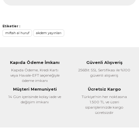
kullanarak tarafımıza iletebilirsiniz.
Görüş ve önerileriniz için teşekkür ederiz.
Ürün resmi kalitesiz, bozuk veya görüntülenemiyor.
Etiketler :
Ürün açıklamasında eksik bilgiler bulunuyor.
miftah al huruf
akdem yayınları
Ürün bilgilerinde hatalar bulunuyor.
Ürün fiyatı diğer sitelerden daha pahalı.
Bu ürüne benzer farklı alternatifler olmalı.
Kapıda Ödeme İmkanı
Güvenli Alışveriş
Kapıda Ödeme, Kredi Kartı
256Bit SSL Sertifikası ile %100
veya Havale-EFT seçeneğiyle
güvenli alışveriş
ödeme imkanı
Müşteri Memuniyeti
Ücretsiz Kargo
14 Gün içerisinde kolay iade ve
Türkiye'nin her noktasına
Gönder
değişim imkanı
1.500 TL ve üzeri
siparişlerinizde kargo
ücretsizdir
Akdem Yayınları
Miftahu'l Arabiyye Alt Orta Seviyesi(Okuma ve Yazma)
650,00 TL