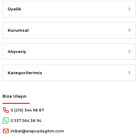
%12
572,00 TL
Üyelik
Sepete Ekle
Kurumsal
Alışveriş
Kategorilerimiz
Bize Ulaşın
0 (216) 344 98 87
0 537 564 38 94
irtibat@arapcadagitim.com