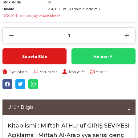
Stok Kodu
8111
Havale
231,66 TL (%1,00 havale indirimi)
*234,00 TL den başlayan taksitlerle!
Sepete Ekle
Hemen Al
Fiyat Alarmı
Yorum Yaz
Tavsiye Et
Yazdır
Ürün Bilgisi
Kitap ismi : Miftah Al Huruf GİRİŞ SEVİYESİ
Açıklama : Miftah Al-Arabiyya serisi genç