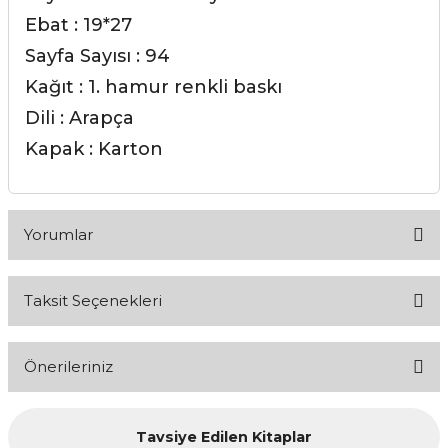
Ebat : 19*27
Sayfa Sayısı : 94
Kağıt : 1. hamur renkli baskı
Dili : Arapça
Kapak : Karton
Yorumlar
Taksit Seçenekleri
Bu ürüne ilk yorumu siz yapın!
Önerileriniz
Yorum Yaz
Bu ürünün fiyat bilgisi, resim, ürün açıklamalarında ve diğer
Tavsiye Edilen Kitaplar
konularda yetersiz gördüğünüz noktaları öneri formunu