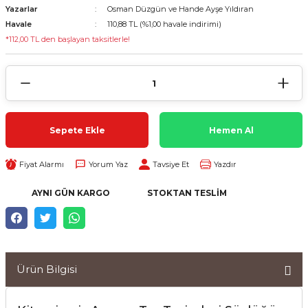
Yazarlar
Osman Düzgün ve Hande Ayşe Yıldıran
Havale
110,88 TL (%1,00 havale indirimi)
*112,00 TL den başlayan taksitlerle!
Sepete Ekle
Hemen Al
Fiyat Alarmı
Yorum Yaz
Tavsiye Et
Yazdır
AYNI GÜN KARGO
STOKTAN TESLIM
Ürün Bilgisi