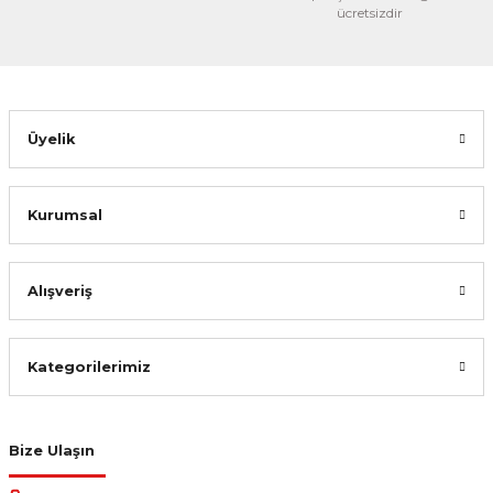
ücretsizdir
Bu ürüne benzer farklı alternatifler olmalı.
Üyelik
Gönder
Kurumsal
Alışveriş
Kategorilerimiz
Bize Ulaşın