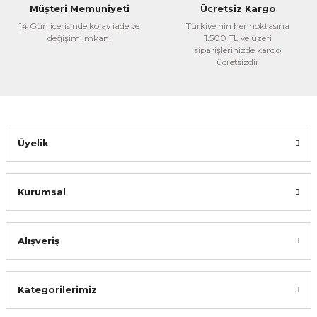
Ürün fiyatı diğer sitelerden daha pahalı.
Müşteri Memuniyeti
Ücretsiz Kargo
Bu ürüne benzer farklı alternatifler olmalı.
14 Gün içerisinde kolay iade ve
Türkiye'nin her noktasına
değişim imkanı
1.500 TL ve üzeri
siparişlerinizde kargo
ücretsizdir
Gönder
Üyelik
Kurumsal
Alışveriş
Kategorilerimiz