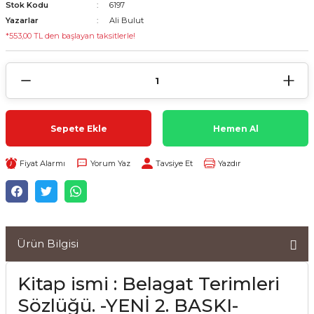
Stok Kodu
6197
Yazarlar
Ali Bulut
*553,00 TL den başlayan taksitlerle!
Sepete Ekle
Hemen Al
Fiyat Alarmı
Yorum Yaz
Tavsiye Et
Yazdır
Ürün Bilgisi
Kitap ismi : Belagat Terimleri
Sözlüğü. -YENİ 2. BASKI-