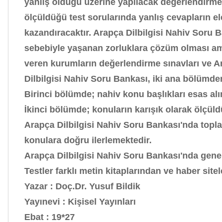
yanlış olduğu üzerine yapılacak değerlendirmeler
ölçüldüğü test sorularında yanlış cevapların e
kazandıracaktır. Arapça Dilbilgisi Nahiv Soru Ba
sebebiyle yaşanan zorluklara çözüm olması amac
veren kurumların değerlendirme sınavları ve Ar
Dilbilgisi Nahiv Soru Bankası, iki ana bölümde
Birinci bölümde; nahiv konu başlıkları esas al
İkinci bölümde; konuların karışık olarak ölçül
Arapça Dilbilgisi Nahiv Soru Bankası'nda topl
konulara doğru ilerlemektedir.
Arapça Dilbilgisi Nahiv Soru Bankası'nda gene
Testler farklı metin kitaplarından ve haber site
Yazar
: Doç.Dr. Yusuf Bildik
Yayınevi
: Kişisel Yayınları
Ebat
: 19*27