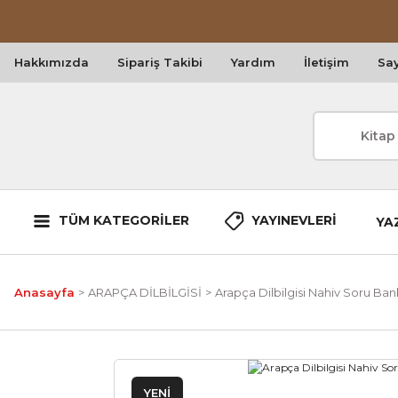
Hakkımızda
Sipariş Takibi
Yardım
İletişim
Say
TÜM KATEGORİLER
YAYINEVLERİ
YA
Anasayfa
ARAPÇA DİLBİLGİSİ
Arapça Dilbilgisi Nahiv Soru Ban
YENİ