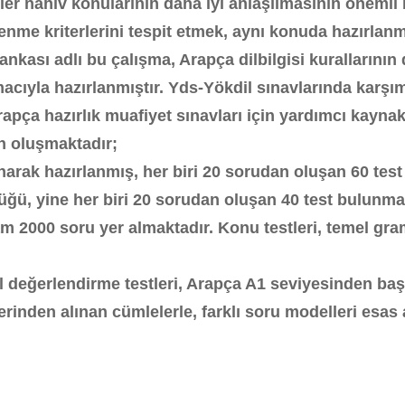
 nahiv konularının daha iyi anlaşılmasının önemli bir p
lenme kriterlerini tespit etmek, aynı konuda hazırla
nkası adlı bu çalışma, Arapça dilbilgisi kurallarının d
ıyla hazırlanmıştır. Yds-Yökdil sınavlarında karşımız
apça hazırlık muafiyet sınavları için yardımcı kayna
n oluşmaktadır;
ınarak hazırlanmış, her biri 20 sorudan oluşan 60 tes
düğü, yine her biri 20 sorudan oluşan 40 test bulunma
am 2000 soru yer almaktadır. Konu testleri, temel g
l değerlendirme testleri, Arapça A1 seviyesinden ba
lerinden alınan cümlelerle, farklı soru modelleri esas 