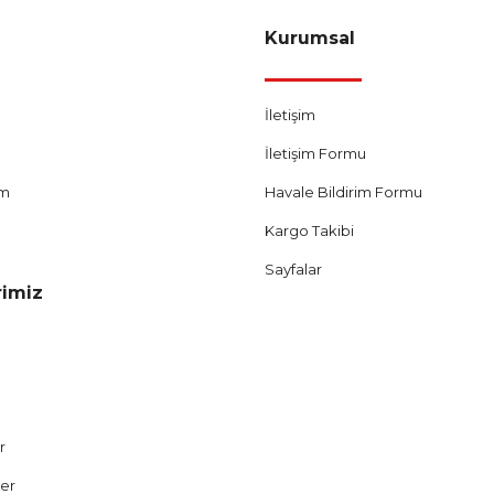
Kurumsal
Sepete Ekle
İletişim
İletişim Formu
um
Havale Bildirim Formu
Kargo Takibi
Sayfalar
rimiz
r
Cantaş Yayınları
ler