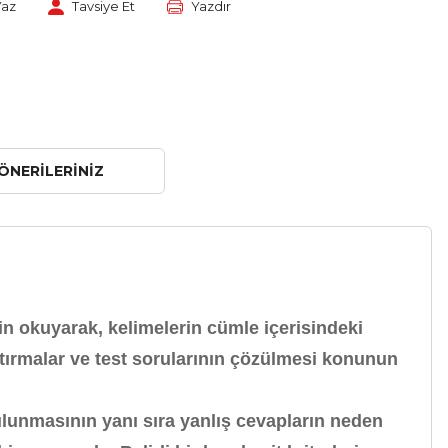
Yaz
Tavsiye Et
Yazdır
ÖNERILERINIZ
in okuyarak, kelimelerin cümle içerisindeki
ştırmalar ve test sorularının çözülmesi konunun
ulunmasının yanı sıra yanlış cevapların neden