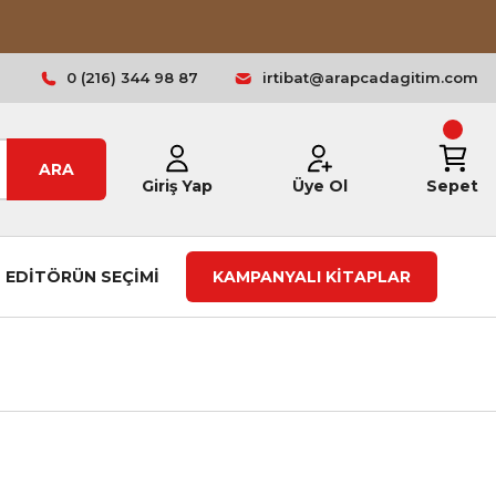
0 (216) 344 98 87
irtibat@arapcadagitim.com
ARA
Giriş Yap
Üye Ol
Sepet
EDİTÖRÜN SEÇİMİ
KAMPANYALI KİTAPLAR