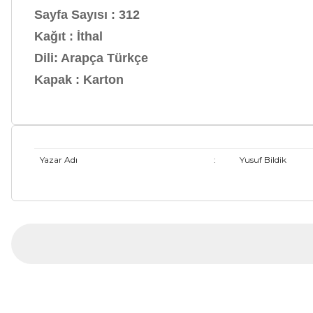
Sayfa Sayısı
: 312
Kağıt
: İthal
Dili
: Arapça Türkçe
Kapak
: Karton
Yazar Adı
:
Yusuf Bildik
Bu ürünün fiyat bilgisi, resim, ürün açıklamalarında ve diğer ko
Görüş ve önerileriniz için teşekkür ederiz.
Ürün resmi kalitesiz, bozuk veya görüntülenemiyor.
Ürün açıklamasında eksik bilgiler bulunuyor.