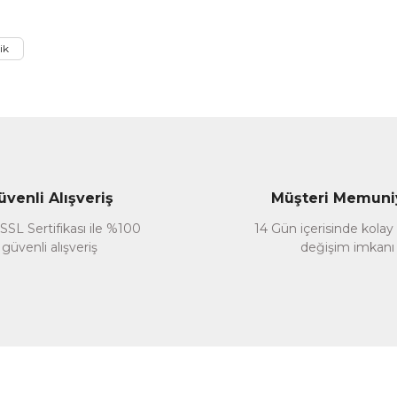
ik
Gönder
Kitap Kalbi Yayıncılık
üvenli Alışveriş
Müşteri Memuni
Mecmuatül Nahiv
SSL Sertifikası ile %100
14 Gün içerisinde kolay
güvenli alışveriş
değişim imkanı
300,00 TL
%20
240,00 TL
ları
ilgisi Soru Bankası Nahiv
Sepete Ekle
0,00 TL
15,00 TL