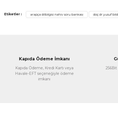
Ürün bilgilerinde hatalar bulunuyor.
Ürün fiyatı diğer sitelerden daha pahalı.
Etiketler :
arapça dilbilgisi nahiv soru bankası
doç dr yusuf bild
Bu ürüne benzer farklı alternatifler olmalı.
Kapıda Ödeme İmkanı
G
Kapıda Ödeme, Kredi Kartı veya
256Bit 
Havale-EFT seçeneğiyle ödeme
imkanı
Cantaş Yayın
Ensar Neşriyat
Arapça Dilb
Alıştırmalarla Nahiv Arapça Dil Bilgisi
45
400,00 TL
%30
%27
3