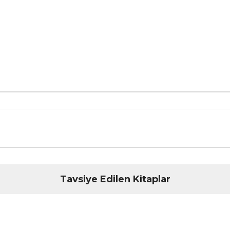
nularda yetersiz gördüğünüz noktaları öneri formunu kullanarak tarafımız
Tavsiye Edilen Kitaplar
Bu ürüne ilk yorumu siz yapın!
Yorum Yaz