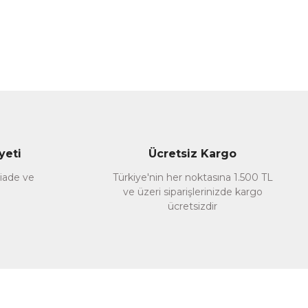
yeti
Ücretsiz Kargo
 iade ve
Türkiye'nin her noktasına 1.500 TL
ve üzeri siparişlerinizde kargo
ücretsizdir
Muarrib
Alıştırmalarla Mecmuatun Nahiv
1.020,00 TL
%35
663,00 TL