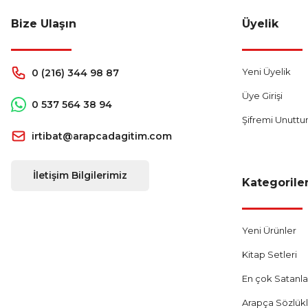
292,00 TL
Bize Ulaşın
Üyelik
Sepete Ekle
Yeni Üyelik
0 (216) 344 98 87
YENİ
Üye Girişi
0 537 564 38 94
Şifremi Unutt
irtibat@arapcadagitim.com
İletişim Bilgilerimiz
Kategorile
Yeni Ürünler
Kitap Setleri
En çok Satanla
Arapça Sözlük