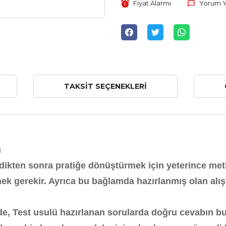
Fiyat Alarmı
Yorum 
TAKSIT SEÇENEKLERI
ı
endikten sonra pratiğe dönüştürmek için yeterince met
mek gerekir. Ayrıca bu bağlamda hazırlanmış olan alı
de, Test usulü hazırlanan sorularda doğru cevabın b