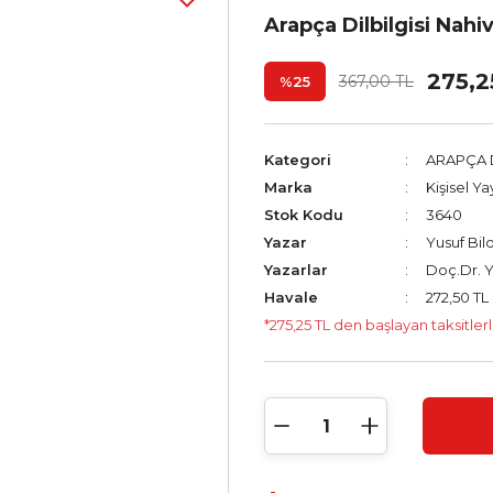
Arapça Dilbilgisi Nahi
275,2
367,00 TL
%25
Kategori
ARAPÇA D
Marka
Kişisel Ya
Stok Kodu
3640
Yazar
Yusuf Bil
Yazarlar
Doç.Dr. Y
Havale
272,50 TL 
*275,25 TL den başlayan taksitlerl