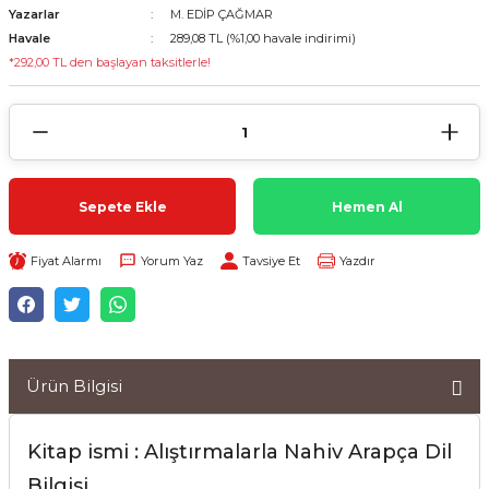
Yazarlar
M. EDİP ÇAĞMAR
Havale
289,08 TL (%1,00 havale indirimi)
*292,00 TL den başlayan taksitlerle!
Sepete Ekle
Hemen Al
Fiyat Alarmı
Yorum Yaz
Tavsiye Et
Yazdır
Ürün Bilgisi
Kitap ismi : Alıştırmalarla Nahiv Arapça Dil
Bilgisi