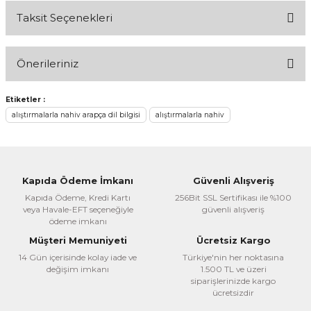
Taksit Seçenekleri
Bu ürüne ilk yorumu siz yapın!
Önerileriniz
Yorum Yaz
Bu ürünün fiyat bilgisi, resim, ürün açıklamalarında ve diğer
Etiketler :
konularda yetersiz gördüğünüz noktaları öneri formunu
alıştırmalarla nahiv arapça dil bilgisi
alıştırmalarla nahiv
kullanarak tarafımıza iletebilirsiniz.
Görüş ve önerileriniz için teşekkür ederiz.
Ürün resmi kalitesiz, bozuk veya görüntülenemiyor.
Kapıda Ödeme İmkanı
Güvenli Alışveriş
Ürün açıklamasında eksik bilgiler bulunuyor.
Kapıda Ödeme, Kredi Kartı
256Bit SSL Sertifikası ile %100
veya Havale-EFT seçeneğiyle
güvenli alışveriş
Ürün bilgilerinde hatalar bulunuyor.
ödeme imkanı
Ürün fiyatı diğer sitelerden daha pahalı.
Müşteri Memuniyeti
Ücretsiz Kargo
Bu ürüne benzer farklı alternatifler olmalı.
14 Gün içerisinde kolay iade ve
Türkiye'nin her noktasına
değişim imkanı
1.500 TL ve üzeri
siparişlerinizde kargo
ücretsizdir