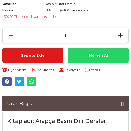
Yazarlar
Yasin Murat Demir
Havale
386,10 TL (%1,00 havale indirimi)
*390,00 TL den başlayan taksitlerle!
Sepete Ekle
Hemen Al
Fiyat Alarmı
Yorum Yaz
Tavsiye Et
Yazdır
Ürün Bilgisi
Kitap adı: Arapça Basın Dili Dersleri