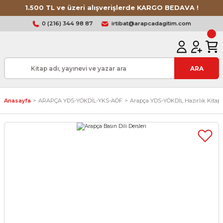
1.500 TL ve üzeri alışverişlerde KARGO BEDAVA !
0 (216) 344 98 87
irtibat@arapcadagitim.com
ARA
Anasayfa
ARAPÇA YDS-YÖKDİL-YKS-AÖF
Arapça YDS-YÖKDİL Hazırlık Kitapl