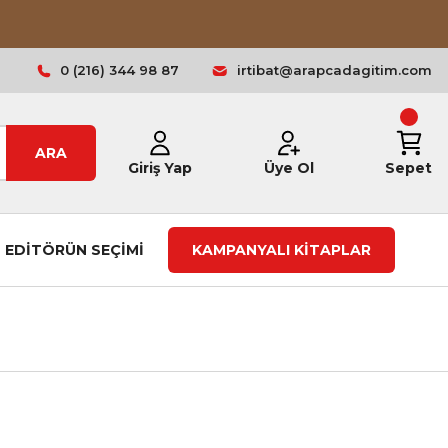
0 (216) 344 98 87
irtibat@arapcadagitim.com
ARA
Giriş Yap
Üye Ol
Sepet
EDİTÖRÜN SEÇİMİ
KAMPANYALI KİTAPLAR