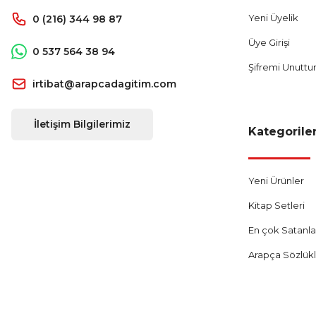
Yeni Üyelik
0 (216) 344 98 87
Üye Girişi
0 537 564 38 94
Şifremi Unutt
irtibat@arapcadagitim.com
İletişim Bilgilerimiz
Kategorile
Yeni Ürünler
Kitap Setleri
En çok Satanla
Arapça Sözlük