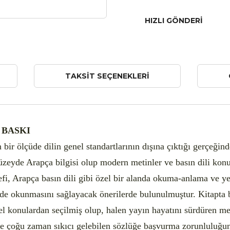
HIZLI GÖNDERI
TAKSIT SEÇENEKLERI
. BASKI
 bir ölçüde dilin genel standartlarının dışına çıktığı gerçeğin
düzeyde Arapça bilgisi olup modern metinler ve basın dili konu
efi, Arapça basın dili gibi özel bir alanda okuma-anlama ve y
imde okunmasını sağlayacak önerilerde bulunulmuştur. Kitapta
cel konulardan seçilmiş olup, halen yayın hayatını sürdüren me
ere çoğu zaman sıkıcı gelebilen sözlüğe başvurma zorunluluğ