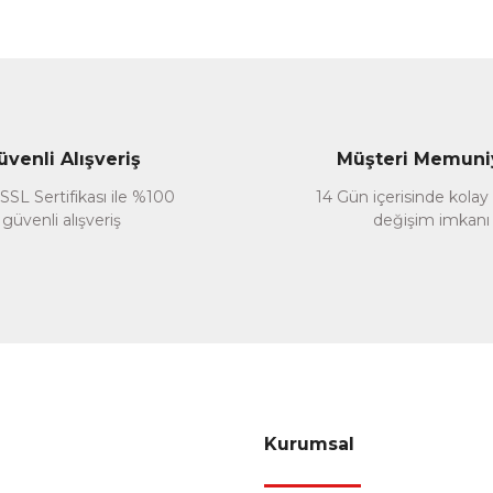
nularda yetersiz gördüğünüz noktaları öneri formunu kullanarak tarafımız
Bu ürüne ilk yorumu siz yapın!
Yorum Yaz
üvenli Alışveriş
Müşteri Memuni
SSL Sertifikası ile %100
14 Gün içerisinde kolay
güvenli alışveriş
değişim imkanı
Gönder
Kurumsal