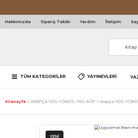
Hakkımızda
Sipariş Takibi
Yardım
İletişim
Say
TÜM KATEGORİLER
YAYINEVLERİ
YA
Anasayfa
ARAPÇA YDS-YÖKDİL-YKS-AÖF
Arapça YDS-YÖKDİL 
YENİ