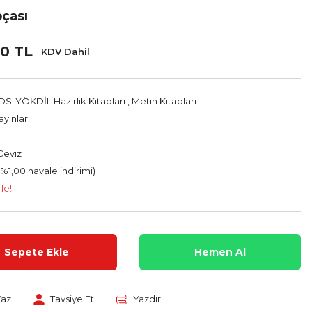
pçası
0 TL
KDV Dahil
S-YÖKDİL Hazırlık Kitapları
,
Metin Kitapları
yınları
Ceviz
(%1,00 havale indirimi)
le!
Sepete Ekle
Hemen Al
Yaz
Tavsiye Et
Yazdır