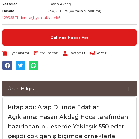
Yazarlar
Hasan Akdağ
Havale
290,62 TL (%1,00 havale indirimi)
*293,56 TL den başlayan taksitlerle!
Gelince Haber Ver
Fiyat Alarmı
Yorum Yaz
Tavsiye Et
Yazdır
Ürün Bilgisi
Kitap adı: Arap Dilinde Edatlar
Açıklama: Hasan Akdağ Hoca tarafından
hazırlanan bu eserde Yaklaşık 550 edat
çeşidi çok geniş biçimde örneklerle