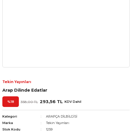
Tekin Yayınları
Arap Dilinde Edatlar
293,56 TL
%18
358,00 TL
KDV Dahil
Kategori
ARAPÇA DİLBİLGİSİ
Marka
Tekin Yayınları
Stok Kodu
1259