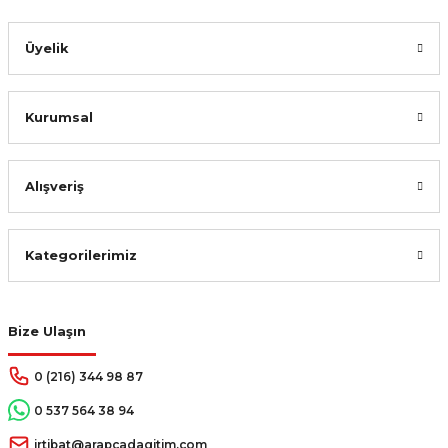
Gönder
Üyelik
Kurumsal
Alışveriş
Kategorilerimiz
Bize Ulaşın
0 (216) 344 98 87
0 537 564 38 94
irtibat@arapcadagitim.com