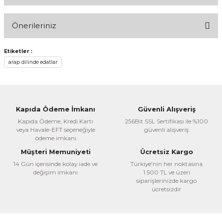
Bu ürüne ilk yorumu siz yapın!
Önerileriniz
Yorum Yaz
Bu ürünün fiyat bilgisi, resim, ürün açıklamalarında ve diğer
Etiketler :
konularda yetersiz gördüğünüz noktaları öneri formunu
arap dilinde edatlar
kullanarak tarafımıza iletebilirsiniz.
Görüş ve önerileriniz için teşekkür ederiz.
Ürün resmi kalitesiz, bozuk veya görüntülenemiyor.
Kapıda Ödeme İmkanı
Güvenli Alışveriş
Ürün açıklamasında eksik bilgiler bulunuyor.
Kapıda Ödeme, Kredi Kartı
256Bit SSL Sertifikası ile %100
veya Havale-EFT seçeneğiyle
güvenli alışveriş
Ürün bilgilerinde hatalar bulunuyor.
ödeme imkanı
Ürün fiyatı diğer sitelerden daha pahalı.
Müşteri Memuniyeti
Ücretsiz Kargo
Bu ürüne benzer farklı alternatifler olmalı.
14 Gün içerisinde kolay iade ve
Türkiye'nin her noktasına
değişim imkanı
1.500 TL ve üzeri
siparişlerinizde kargo
ücretsizdir