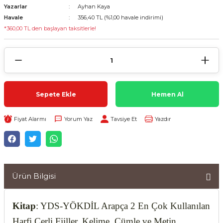
Yazarlar
Ayhan Kaya
Havale
356,40 TL (%1,00 havale indirimi)
*360,00 TL den başlayan taksitlerle!
Sepete Ekle
Hemen Al
Fiyat Alarmı
Yorum Yaz
Tavsiye Et
Yazdır
Ürün Bilgisi
Kitap
: YDS-YÖKDİL Arapça 2 En Çok Kullanılan
Harfi Cerli Fiiller, Kelime, Cümle ve Metin