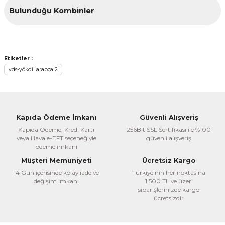
Bu ürünün fiyat bilgisi, resim, ürün açıklamalarında ve diğer
Bulunduğu Kombinler
konularda yetersiz gördüğünüz noktaları öneri formunu
kullanarak tarafımıza iletebilirsiniz.
Görüş ve önerileriniz için teşekkür ederiz.
Ürün resmi kalitesiz, bozuk veya görüntülenemiyor.
Etiketler :
Ürün açıklamasında eksik bilgiler bulunuyor.
yds-yökdil arapça 2
Ürün bilgilerinde hatalar bulunuyor.
Ürün fiyatı diğer sitelerden daha pahalı.
Bu ürüne benzer farklı alternatifler olmalı.
Kapıda Ödeme İmkanı
Güvenli Alışveriş
Arapça Dağıtım
Kapıda Ödeme, Kredi Kartı
256Bit SSL Sertifikası ile %100
veya Havale-EFT seçeneğiyle
güvenli alışveriş
Arapça YÖKDİL Hazırlık Seti
ödeme imkanı
Müşteri Memuniyeti
Ücretsiz Kargo
1.230,00 TL
14 Gün içerisinde kolay iade ve
Türkiye'nin her noktasına
%32
836,40 TL
Gönder
değişim imkanı
1.500 TL ve üzeri
siparişlerinizde kargo
ücretsizdir
Sepete Ekle