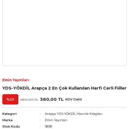
Emin Yayınları
YDS-YÖKDİL Arapça 2 En Çok Kullanılan Harfi Cerli Fiiller
360,00 TL
%25
480,00 TL
KDV Dahil
Kategori
Arapça YDS-YÖKDİL Hazırlık Kitapları
Marka
Emin Yayınları
Stok Kodu
9838