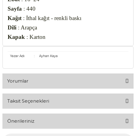
Sayfa
: 440
Kağıt
: İthal kağıt - renkli baskı
Dili
: Arapça
Kapak
: Karton
Yazar Adı
:
Ayhan Kaya
Yorumlar
Taksit Seçenekleri
Bu ürüne ilk yorumu siz yapın!
Önerileriniz
Yorum Yaz