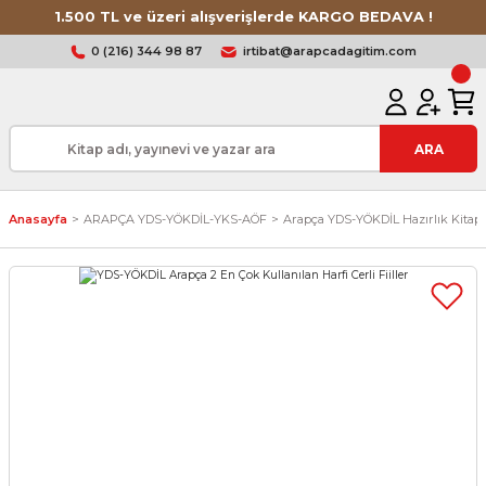
1.500 TL ve üzeri alışverişlerde KARGO BEDAVA !
0 (216) 344 98 87
irtibat@arapcadagitim.com
ARA
Anasayfa
ARAPÇA YDS-YÖKDİL-YKS-AÖF
Arapça YDS-YÖKDİL Hazırlık Kitapl