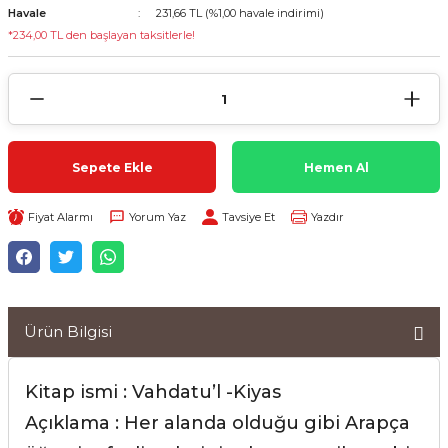
Havale
231,66 TL (%1,00 havale indirimi)
*234,00 TL den başlayan taksitlerle!
Sepete Ekle
Hemen Al
Fiyat Alarmı
Yorum Yaz
Tavsiye Et
Yazdır
Ürün Bilgisi
Kitap ismi : Vahdatu’l -Kiyas
Açıklama : Her alanda olduğu gibi Arapça