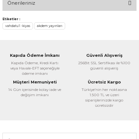
Önerileriniz
Yorum Yaz
Bu ürünün fiyat bilgisi, resim, ürün açıklamalarında ve diğer
Etiketler :
konularda yetersiz gördüğünüz noktaları öneri formunu
vahdatu’l -kiyas
akdem yayınları
kullanarak tarafımıza iletebilirsiniz.
Görüş ve önerileriniz için teşekkür ederiz.
Ürün resmi kalitesiz, bozuk veya görüntülenemiyor.
Kapıda Ödeme İmkanı
Güvenli Alışveriş
Ürün açıklamasında eksik bilgiler bulunuyor.
Kapıda Ödeme, Kredi Kartı
256Bit SSL Sertifikası ile %100
veya Havale-EFT seçeneğiyle
güvenli alışveriş
Ürün bilgilerinde hatalar bulunuyor.
ödeme imkanı
Ürün fiyatı diğer sitelerden daha pahalı.
Müşteri Memuniyeti
Ücretsiz Kargo
Bu ürüne benzer farklı alternatifler olmalı.
14 Gün içerisinde kolay iade ve
Türkiye'nin her noktasına
değişim imkanı
1.500 TL ve üzeri
siparişlerinizde kargo
ücretsizdir
Gönder