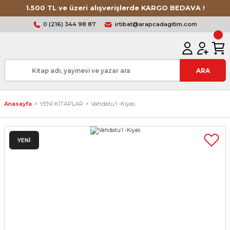
1.500 TL ve üzeri alışverişlerde KARGO BEDAVA !
0 (216) 344 98 87
irtibat@arapcadagitim.com
ARA
Anasayfa
YENİ KİTAPLAR
Vahdatu’l -Kiyas
YENİ