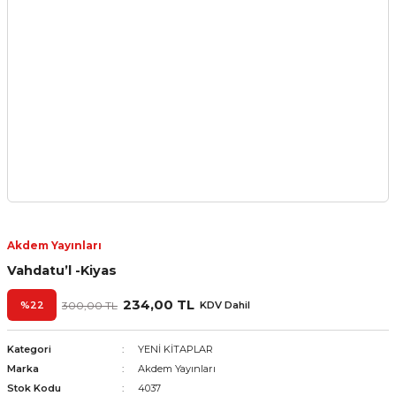
Akdem Yayınları
Vahdatu’l -Kiyas
234,00 TL
%22
300,00 TL
KDV Dahil
Kategori
YENİ KİTAPLAR
Marka
Akdem Yayınları
Stok Kodu
4037