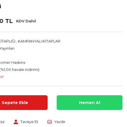
i
00 TL
KDV Dahil
İTAPLIĞI
,
KAMPANYALI KİTAPLAR
ayınları
Homer Haskins
(%1,00 havale indirimi)
le!
Sepete Ekle
Hemen Al
Yaz
Tavsiye Et
Yazdır