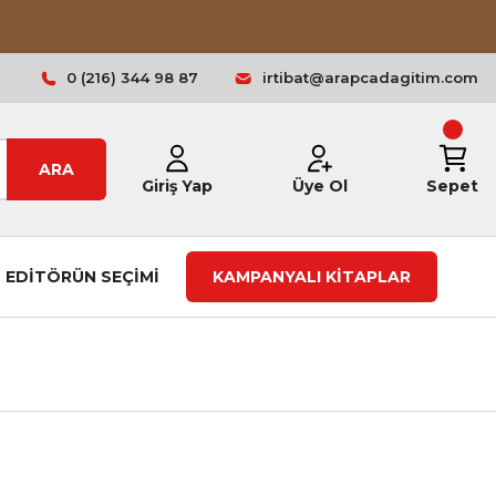
0 (216) 344 98 87
irtibat@arapcadagitim.com
ARA
Giriş Yap
Üye Ol
Sepet
EDİTÖRÜN SEÇİMİ
KAMPANYALI KİTAPLAR