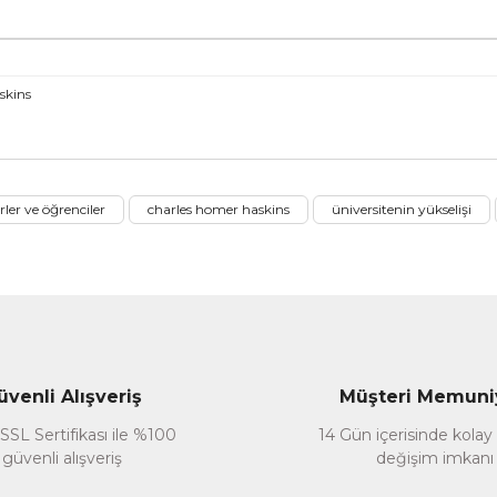
skins
nularda yetersiz gördüğünüz noktaları öneri formunu kullanarak tarafımız
rler ve öğrenciler
charles homer haskins
üniversitenin yükselişi
Bu ürüne ilk yorumu siz yapın!
Yorum Yaz
üvenli Alışveriş
Müşteri Memuni
SSL Sertifikası ile %100
14 Gün içerisinde kolay
güvenli alışveriş
değişim imkanı