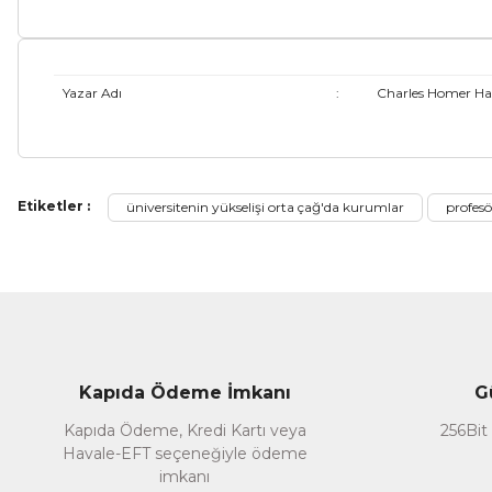
Yazar Adı
:
Charles Homer Ha
Bu ürünün fiyat bilgisi, resim, ürün açıklamalarında ve diğer ko
Etiketler :
üniversitenin yükselişi orta çağ'da kurumlar
profesö
Görüş ve önerileriniz için teşekkür ederiz.
Ürün resmi kalitesiz, bozuk veya görüntülenemiyor.
Ürün açıklamasında eksik bilgiler bulunuyor.
Ürün bilgilerinde hatalar bulunuyor.
Ürün fiyatı diğer sitelerden daha pahalı.
Kapıda Ödeme İmkanı
G
Bu ürüne benzer farklı alternatifler olmalı.
Kapıda Ödeme, Kredi Kartı veya
256Bit 
Havale-EFT seçeneğiyle ödeme
imkanı