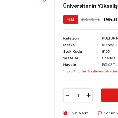
Üniversitenin Yükseliş
195,
300,00 TL
%35
Kategori
KÜLTÜR K
Marka
Kutadgu Y
Stok Kodu
8105
Yazarlar
Charles 
Havale
193,05 TL 
*195,00 TL den başlayan taksitler
Fiyat Alarmı
Yorum 