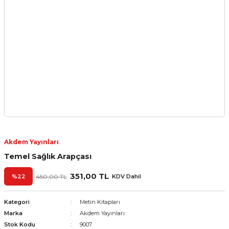
Akdem Yayınları
Temel Sağlık Arapçası
351,00 TL
%22
450,00 TL
KDV Dahil
Kategori
Metin Kitapları
Marka
Akdem Yayınları
Stok Kodu
9007