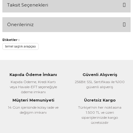
Taksit Seçenekleri
Bu ürüne ilk yorumu siz yapın!
Önerileriniz
Yorum Yaz
Bu ürünün fiyat bilgisi, resim, ürün açıklamalarında ve diğer
Etiketler :
konularda yetersiz gördüğünüz noktaları öneri formunu
temel sağlık arapçası
kullanarak tarafımıza iletebilirsiniz.
Görüş ve önerileriniz için teşekkür ederiz.
Ürün resmi kalitesiz, bozuk veya görüntülenemiyor.
Kapıda Ödeme İmkanı
Güvenli Alışveriş
Ürün açıklamasında eksik bilgiler bulunuyor.
Kapıda Ödeme, Kredi Kartı
256Bit SSL Sertifikası ile %100
veya Havale-EFT seçeneğiyle
güvenli alışveriş
Ürün bilgilerinde hatalar bulunuyor.
ödeme imkanı
Ürün fiyatı diğer sitelerden daha pahalı.
Müşteri Memuniyeti
Ücretsiz Kargo
Bu ürüne benzer farklı alternatifler olmalı.
14 Gün içerisinde kolay iade ve
Türkiye'nin her noktasına
değişim imkanı
1.500 TL ve üzeri
siparişlerinizde kargo
ücretsizdir