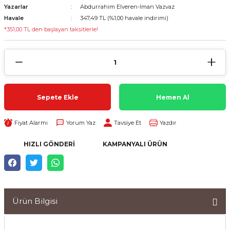
Yazarlar
Abdurrahim Elveren-İman Vazvaz
Havale
347,49 TL (%1,00 havale indirimi)
*351,00 TL den başlayan taksitlerle!
Sepete Ekle
Hemen Al
Fiyat Alarmı
Yorum Yaz
Tavsiye Et
Yazdır
HIZLI GÖNDERI
KAMPANYALI ÜRÜN
Ürün Bilgisi